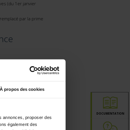
es (du 1er janvier
 remplacé par la prime
ence
un avantage fiscal qui
t si le montant du
À propos des cookies
ments spécifiques ou le
DOCUMENTATION
les annonces, proposer des
ttons également des
us certaines