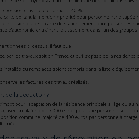
mbre de son foyer fiscal) doit remplir l’une des conditions suivan
une pension d’invalidité d’au moins 40 %.
 la carte portant la mention « priorité pour personne handicapée », l
ilité inclusion ou de la carte de stationnement pour personnes h
erte d’autonomie entraînant le classement dans l’un des groupes 
entionnées ci-dessus, il faut que :
té par les travaux soit en France et qu’il s’agisse de la résidence 
 installés ou remplacés soient compris dans la liste d’équipemen
conserve les factures des travaux réalisés.
t de la déduction ?
’impôt pour l’adaptation de la résidence principale à l’âge ou au
aux, avec un plafond de 5.000 euros pour une personne seule o
mposition commune, majoré de 400 euros par personne à charge
lternée.
des travaux de rénovation en loca