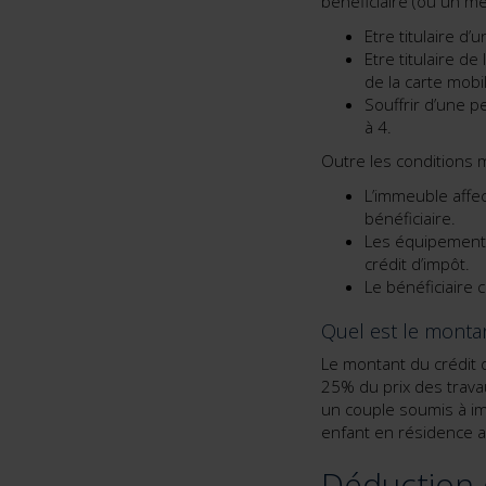
bénéficiaire (ou un me
Etre titulaire d’
Etre titulaire de
de la carte mob
Souffrir d’une p
à 4.
Outre les conditions m
L’immeuble affec
bénéficiaire.
Les équipements
crédit d’impôt.
Le bénéficiaire 
Quel est le montan
Le montant du crédit d
25% du prix des trav
un couple soumis à i
enfant en résidence a
Déduction 