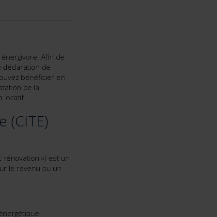
 énergivore. Afin de
 déclaration de
pouvez bénéficier en
ptation de la
locatif.
e (CITE)
t rénovation ») est un
sur le revenu ou un
n énergétique