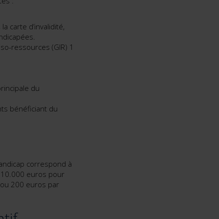
tes :
a carte d’invalidité,
andicapées.
iso-ressources (GIR) 1
principale du
ts bénéficiant du
 handicap correspond à
u 10.000 euros pour
 ou 200 euros par
tif