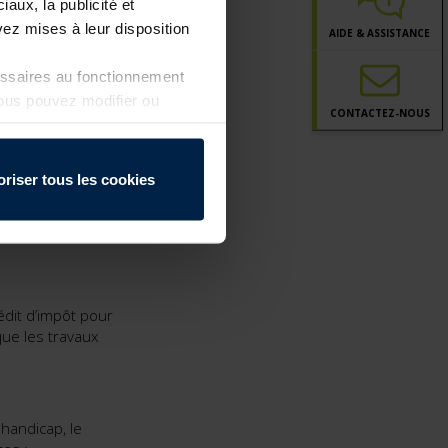
ement bénéficient du
iaux, la publicité et
s logements, ceux-ci
ez mises à leur disposition
AIDE & ASSISTANCE
 maintien ou d’appui
logements à la perte
essaires au fonctionnement
douche à carreler, les
Vous pouvez modifier ou
CONTACT
EZ-NOUS
a page
Politique de
oriser tous les cookies
 comme son nom
sur le revenu ou
crédit dépasse le
rédit d’impôt pour
que les travaux
 handicap, le