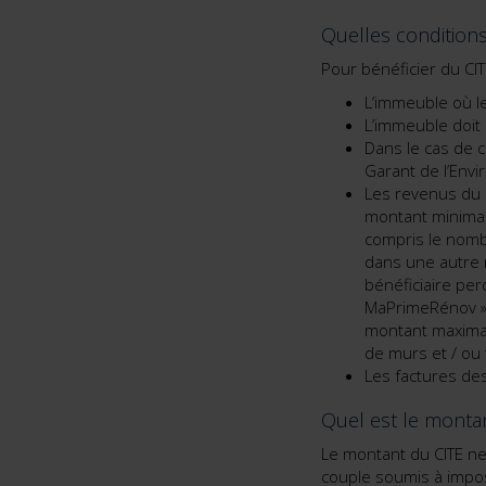
Quelles conditions 
Pour bénéficier du CIT
L’immeuble où le
L’immeuble doit 
Dans le cas de ce
Garant de l’Env
Les revenus du 
montant minimal.
compris le nomb
dans une autre r
bénéficiaire per
MaPrimeRénov » 
montant maximal,
de murs et / ou 
Les factures de
Quel est le montan
Le montant du CITE n
couple soumis à impo