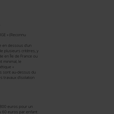
.
« RGE » (Reconnu
re en dessous d’un
e plusieurs critères, y
e en Île de France ou
 minimal, le
gétique «
nus sont au-dessus du
s travaux d’isolation
.800 euros pour un
 60 euros par enfant