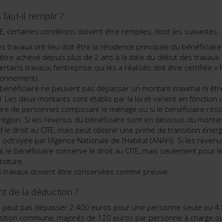
faut-il remplir ?
E, certaines conditions doivent être remplies, dont les suivantes :
s travaux ont lieu doit être la résidence principale du bénéficiaire
être achevé depuis plus de 2 ans à la date du début des travaux.
rtains travaux, l’entreprise qui les a réalisés doit être certifiée 
ironnement).
bénéficiaire ne peuvent pas dépasser un montant maximal ni êt
 Les deux montants sont établis par la loi et varient en fonction d
re de personnes composant le ménage ou si le bénéficiaire résid
égion. Si les revenus du bénéficiaire sont en dessous du montant
d le droit au CITE, mais peut obtenir une prime de transition éner
octroyée par l’Agence Nationale de l’Habitat (ANAH). Si les reve
 le bénéficiaire conserve le droit au CITE, mais seulement pour le
toiture.
s travaux doivent être conservées comme preuve.
t de la déduction ?
e peut pas dépasser 2.400 euros pour une personne seule ou 4
sition commune, majorés de 120 euros par personne à charge ou