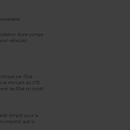
nouvelable.
stallation d’une pompe
pour véhicules
ctroyé par l’État
Si le montant du CITE
nir de l’État un crédit
rédit d’impôt pour la
Peu importe que la