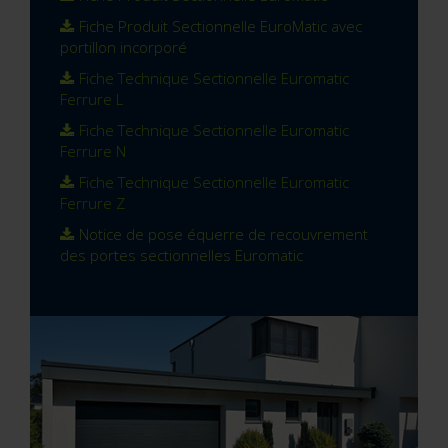
Fiche Produit Sectionnelle EuroMatic avec
portillon incorporé
Fiche Technique Sectionnelle Euromatic
Ferrure L
Fiche Technique Sectionnelle Euromatic
Ferrure N
Fiche Technique Sectionnelle Euromatic
Ferrure Z
Notice de pose équerre de recouvrement
des portes sectionnelles Euromatic