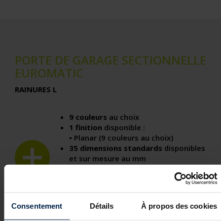
PORTE DE GARAGE SECTIONNELLE
EUROMATIC
RAINURES L
9 couleurs
au choix
1 finition
disponible :
• Planar (9 couleurs au choix)
35 dimensions
standards
disponibles
et sur mesure au mm
Motorisations
disponibles :
• EuroPro 620 – EuroPro 720
• Procom 7-4 – Procom 10-4 – Procom
20-4
Consentement
Détails
À propos des cookies