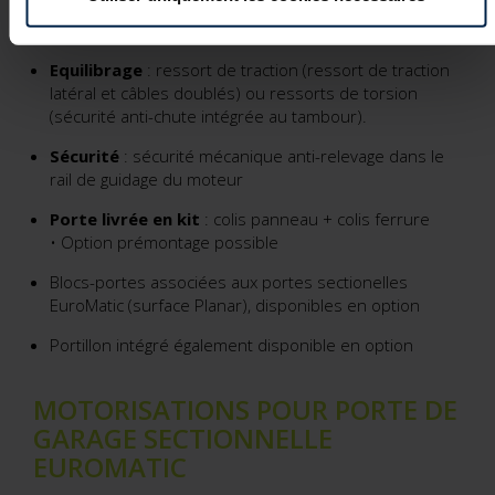
joints hauts sur faux-linteau, joints bas sur section
page
Politique de confidentialité
de notre site Internet.
basse de série.
Equilibrage
: ressort de traction (ressort de traction
latéral et câbles doublés) ou ressorts de torsion
(sécurité anti-chute intégrée au tambour).
Sécurité
: sécurité mécanique anti-relevage dans le
rail de guidage du moteur
Porte livrée en kit
: colis panneau + colis ferrure
• Option prémontage possible
Blocs-portes associées aux portes sectionelles
EuroMatic (surface Planar), disponibles en option
Portillon intégré également disponible en option
MOTORISATIONS POUR PORTE DE
GARAGE SECTIONNELLE
EUROMATIC