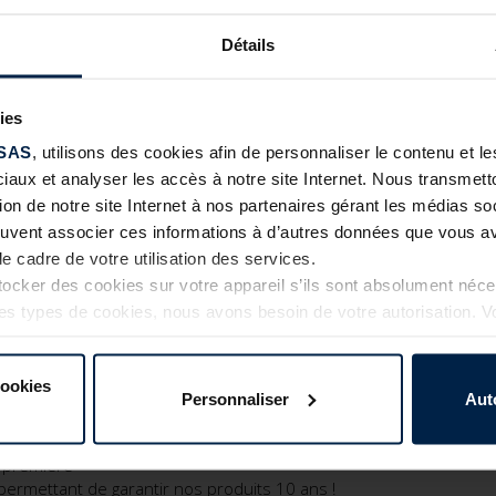
antes
Parachèvement des portes
Détails
ndard,
Plateforme logistique.
n partenaire privilégié et reconnu des négociants spécialistes et 
ies
P, tertiaire)
SAS
, utilisons des cookies afin de personnaliser le contenu et 
tions pour l’habitat depuis plus de 40 ans, TUBAUTO développe 
ciaux et analyser les accès à notre site Internet. Nous transme
 en prise avec les besoins actuels.
tion de notre site Internet à nos partenaires gérant les médias soc
euvent associer ces informations à d’autres données que vous av
le cadre de votre utilisation des services.
cker des cookies sur votre appareil s’ils sont absolument néc
tres types de cookies, nous avons besoin de votre autorisation. 
LA QUALITÉ DE NOS PRODUITS
à tout moment dans l’explication concernant les cookies sur l
Internet.
cookies
Personnaliser
Aut
e première
permettant de garantir nos produits 10 ans !