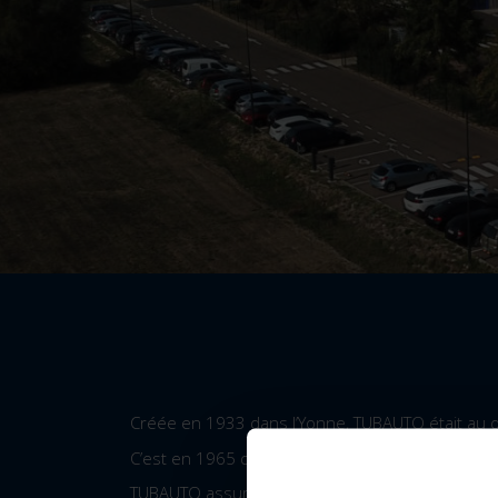
Créée en 1933 dans l’Yonne, TUBAUTO était au d
C’est en 1965 que l’entreprise TUBAUTO sort sa
TUBAUTO assure une quadruple mission :