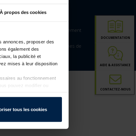
 sectionnelles sur-mesures.
À propos des cookies
généralistes avec une offre spécialement
DOCUMENTATION
les annonces, proposer des
en permanence de nouveaux systèmes de
ttons également des
iaux, la publicité et
ez mises à leur disposition
AIDE & ASSISTANCE
essaires au fonctionnement
Vous pouvez modifier ou
CONTACT
EZ-NOUS
a page
Politique de
oriser tous les cookies