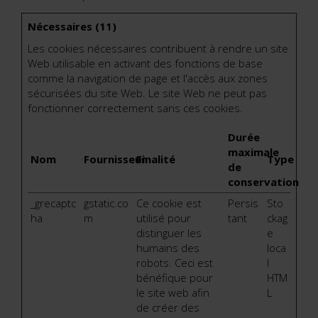
Nécessaires (11)
Les cookies nécessaires contribuent à rendre un site
Web utilisable en activant des fonctions de base
comme la navigation de page et l'accès aux zones
sécurisées du site Web. Le site Web ne peut pas
fonctionner correctement sans ces cookies.
Durée
maximale
Nom
Fournisseur
Finalité
Type
de
conservation
_grecaptc
gstatic.co
Ce cookie est
Persis
Sto
ha
m
utilisé pour
tant
ckag
distinguer les
e
humains des
loca
robots. Ceci est
l
bénéfique pour
HTM
le site web afin
L
de créer des