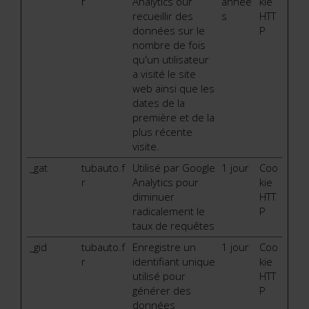
r
Analytics our
année
kie
recueillir des
s
HTT
données sur le
P
nombre de fois
qu'un utilisateur
a visité le site
web ainsi que les
dates de la
première et de la
plus récente
visite.
_gat
tubauto.f
Utilisé par Google
1 jour
Coo
r
Analytics pour
kie
diminuer
HTT
radicalement le
P
taux de requêtes
_gid
tubauto.f
Enregistre un
1 jour
Coo
r
identifiant unique
kie
utilisé pour
HTT
générer des
P
données