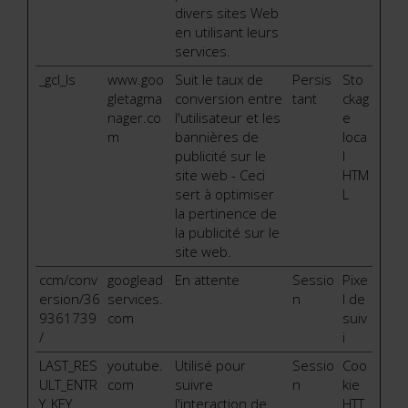
divers sites Web
en utilisant leurs
services.
_gcl_ls
www.goo
Suit le taux de
Persis
Sto
gletagma
conversion entre
tant
ckag
nager.co
l'utilisateur et les
e
m
bannières de
loca
publicité sur le
l
site web - Ceci
HTM
sert à optimiser
L
la pertinence de
la publicité sur le
site web.
ccm/conv
googlead
En attente
Sessio
Pixe
ersion/36
services.
n
l de
9361739
com
suiv
/
i
LAST_RES
youtube.
Utilisé pour
Sessio
Coo
ULT_ENTR
com
suivre
n
kie
Y_KEY
l'interaction de
HTT