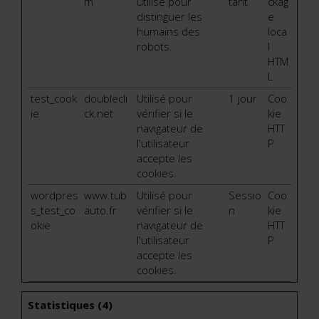
m
utilisé pour
tant
ckag
distinguer les
e
humains des
loca
robots.
l
HTM
L
test_cook
doublecli
Utilisé pour
1 jour
Coo
ie
ck.net
vérifier si le
kie
navigateur de
HTT
l'utilisateur
P
accepte les
cookies.
wordpres
www.tub
Utilisé pour
Sessio
Coo
s_test_co
auto.fr
vérifier si le
n
kie
okie
navigateur de
HTT
l'utilisateur
P
accepte les
cookies.
Statistiques (4)