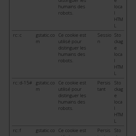
distinguer les
e
humains des
loca
robots.
l
HTM
L
rc::c
gstatic.co
Ce cookie est
Sessio
Sto
m
utilisé pour
n
ckag
distinguer les
e
humains des
loca
robots.
l
HTM
L
rc::d-15#
gstatic.co
Ce cookie est
Persis
Sto
m
utilisé pour
tant
ckag
distinguer les
e
humains des
loca
robots.
l
HTM
L
rc::f
gstatic.co
Ce cookie est
Persis
Sto