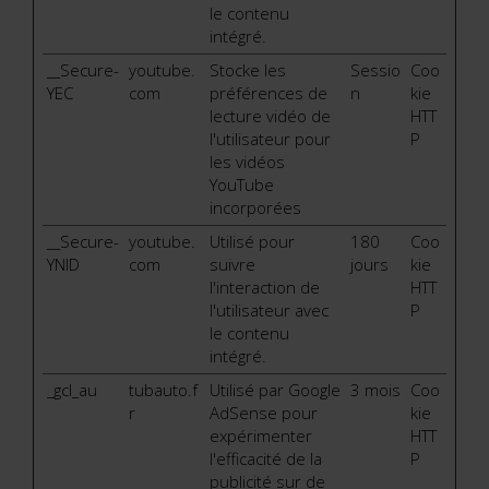
le contenu
intégré.
__Secure-
youtube.
Stocke les
Sessio
Coo
YEC
com
préférences de
n
kie
lecture vidéo de
HTT
l'utilisateur pour
P
les vidéos
YouTube
incorporées
__Secure-
youtube.
Utilisé pour
180
Coo
YNID
com
suivre
jours
kie
l'interaction de
HTT
l'utilisateur avec
P
le contenu
intégré.
_gcl_au
tubauto.f
Utilisé par Google
3 mois
Coo
r
AdSense pour
kie
expérimenter
HTT
l'efficacité de la
P
publicité sur de