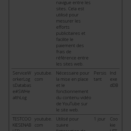
navigue entre les
sites. Cela est
utilisé pour
mesurer les
efforts
publicitaires et
facilite le
paiement des
frais de
référence entre
les sites web.
ServiceW
youtube.
Nécessaire pour
Persis
Ind
orkerLog
com
la mise en place
tant
exe
sDatabas
et le
dDB
e#SWHe
fonctionnement
althLog
du contenu vidéo
de YouTube sur
le site web.
TESTCOO
youtube.
Utilisé pour
1 jour
Coo
KIESENAB
com
suivre
kie