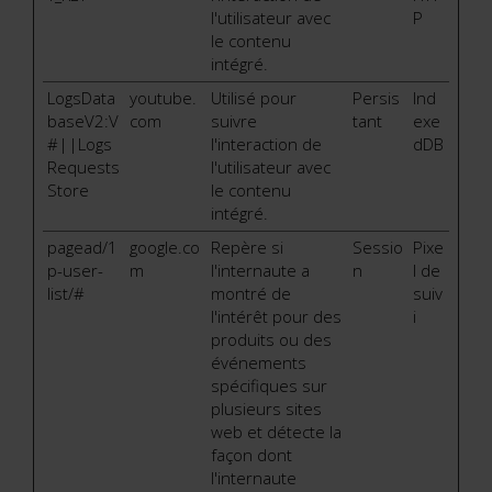
l'utilisateur avec
P
le contenu
intégré.
LogsData
youtube.
Utilisé pour
Persis
Ind
baseV2:V
com
suivre
tant
exe
#||Logs
l'interaction de
dDB
Requests
l'utilisateur avec
Store
le contenu
intégré.
pagead/1
google.co
Repère si
Sessio
Pixe
p-user-
m
l'internaute a
n
l de
list/#
montré de
suiv
l'intérêt pour des
i
produits ou des
événements
spécifiques sur
plusieurs sites
web et détecte la
façon dont
l'internaute