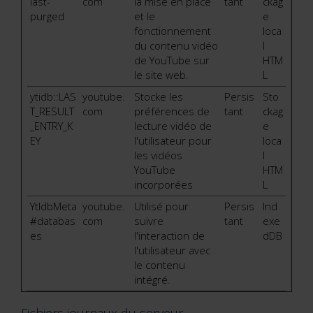
last-
com
la mise en place
tant
ckag
purged
et le
e
fonctionnement
loca
du contenu vidéo
l
de YouTube sur
HTM
le site web.
L
ytidb::LAS
youtube.
Stocke les
Persis
Sto
T_RESULT
com
préférences de
tant
ckag
_ENTRY_K
lecture vidéo de
e
EY
l'utilisateur pour
loca
les vidéos
l
YouTube
HTM
incorporées
L
YtIdbMeta
youtube.
Utilisé pour
Persis
Ind
#databas
com
suivre
tant
exe
es
l'interaction de
dDB
l'utilisateur avec
le contenu
intégré.