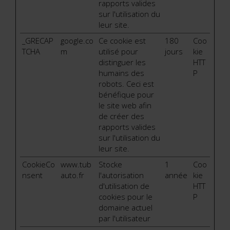
rapports valides
sur l'utilisation du
leur site.
_GRECAP
google.co
Ce cookie est
180
Coo
TCHA
m
utilisé pour
jours
kie
distinguer les
HTT
humains des
P
robots. Ceci est
bénéfique pour
le site web afin
de créer des
rapports valides
sur l'utilisation du
leur site.
CookieCo
www.tub
Stocke
1
Coo
nsent
auto.fr
l'autorisation
année
kie
d'utilisation de
HTT
cookies pour le
P
domaine actuel
par l'utilisateur