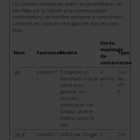
Les cookies statistiques aident les propriétaires du
site Web, par la collecte et la communication
d'informations de manière anonyme, à comprendre
comment les visiteurs interagissent avec les sites
Web.
Durée
maximale
Nom
Fournisseur
Finalité
Type
de
conservation
_ga
tubauto.f
Enregistre un
2
Coo
r
identifiant unique
année
kie
utilisé pour
s
HTT
générer des
P
données
statistiques sur
la façon dont le
visiteur utilise le
site.
_ga_#
tubauto.f
Utilisé par Google
2
Coo