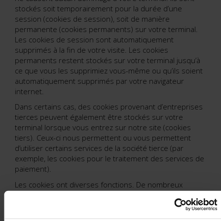
stockés soit temporairement pour la durée d’une
session (cookies de session), soit de manière
permanente (cookies permanents) sur votre terminal.
Les cookies de session sont automatiquement
supprimés à la fin de votre visite. Les cookies
permanents restent stockés sur votre terminal jusqu’à
ce que vous les supprimiez vous-même ou qu’ils soient
automatiquement supprimés par votre navigateur
internet.
Dans certains cas, des cookies provenant d’entreprises
tierces peuvent également être stockés sur votre
terminal lorsque vous entrez sur notre site (cookies
tiers). Ceux-ci nous permettent ou vous permettent
d’utiliser certains services de la société tierce (par
exemple, les cookies pour le traitement des services de
paiement).
Les cookies ont diverses fonctions. De nombreux
cookies sont techniquement nécessaires, car certaines
fonctions du site internet ne fonctionneraient pas sans
eux (par exemple, la fonction de panier d’achat ou