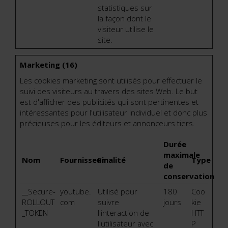
statistiques sur
la façon dont le
visiteur utilise le
site.
Marketing (16)
Les cookies marketing sont utilisés pour effectuer le
suivi des visiteurs au travers des sites Web. Le but
est d'afficher des publicités qui sont pertinentes et
intéressantes pour l'utilisateur individuel et donc plus
précieuses pour les éditeurs et annonceurs tiers.
Durée
maximale
Nom
Fournisseur
Finalité
Type
de
conservation
__Secure-
youtube.
Utilisé pour
180
Coo
ROLLOUT
com
suivre
jours
kie
_TOKEN
l'interaction de
HTT
l'utilisateur avec
P