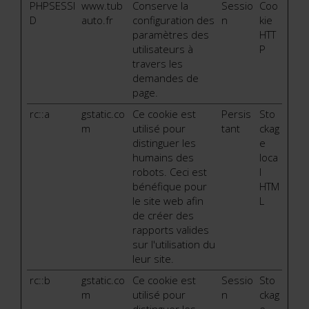
PHPSESSI
www.tub
Conserve la
Sessio
Coo
D
auto.fr
configuration des
n
kie
paramètres des
HTT
utilisateurs à
P
travers les
demandes de
page.
rc::a
gstatic.co
Ce cookie est
Persis
Sto
m
utilisé pour
tant
ckag
distinguer les
e
humains des
loca
robots. Ceci est
l
bénéfique pour
HTM
le site web afin
L
de créer des
rapports valides
sur l'utilisation du
leur site.
rc::b
gstatic.co
Ce cookie est
Sessio
Sto
m
utilisé pour
n
ckag