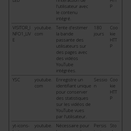
LED
l'interaction de
HTT
l'utilisateur avec
P
le contenu
intégré.
VISITOR_I
youtube.
Tente d'estimer
180
Coo
NFO1_LIV
com
la bande
jours
kie
E
passante des
HTT
utilisateurs sur
P
des pages avec
des vidéos
YouTube
intégrées.
YSC
youtube.
Enregistre un
Sessio
Coo
com
identifiant unique
n
kie
pour conserver
HTT
des statistiques
P
sur les vidéos de
YouTube vues
par l'utilisateur.
yt-icons-
youtube.
Nécessaire pour
Persis
Sto