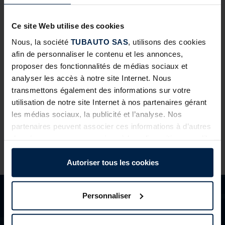
Ce site Web utilise des cookies
Fiche Produit
Nous, la société
TUBAUTO SAS
, utilisons des cookies
Procom 30-3
29 août 2023
afin de personnaliser le contenu et les annonces,
proposer des fonctionnalités de médias sociaux et
Télécharger
analyser les accès à notre site Internet. Nous
transmettons également des informations sur votre
utilisation de notre site Internet à nos partenaires gérant
les médias sociaux, la publicité et l’analyse. Nos
partenaires peuvent associer ces informations à d’autres
données que vous avez mises à leur disposition ou qu’ils
ont collectées dans le cadre de votre utilisation des
services.
Autoriser tous les cookies
Légalement, nous pouvons stocker des cookies sur votre
appareil s’ils sont absolument nécessaires au
Personnaliser
fonctionnement de ce site. Pour tous les autres types de
cookies, nous avons besoin de votre autorisation. Vous
pouvez modifier ou révoquer votre consentement à tout