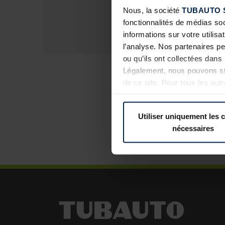
Nous, la société
TUBAUTO 
fonctionnalités de médias so
informations sur votre utilisa
l’analyse. Nos partenaires p
ou qu’ils ont collectées dans 
Légalement, nous pouvons sto
de ce site. Pour tous les au
révoquer votre consentement 
confidentialité
de notre site 
Utiliser uniquement les 
nécessaires