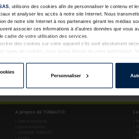
0440 OU 044
AUTRE CODE
SAS
, utilisons des cookies afin de personnaliser le contenu et 
ciaux et analyser les accès à notre site Internet. Nous transme
tion de notre site Internet à nos partenaires gérant les médias soc
euvent associer ces informations à d’autres données que vous av
le cadre de votre utilisation des services.
cker des cookies sur votre appareil s’ils sont absolument néc
tres types de cookies, nous avons besoin de votre autorisation. 
à tout moment dans l’explication concernant les cookies sur l
Internet.
cookies
Personnaliser
Aut
A propos de TUBAUTO
Le
Aide et assistance
P
Documentations
P
La société TUBAUTO
M
Emploi
B