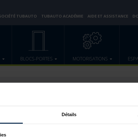
 SOCIÉTÉ TUBAUTO
TUBAUTO ACADÉMIE
AIDE ET ASSISTANCE
DO
E
BLOCS-PORTES
MOTORISATIONS
ESP
DÉCLARATION DE PERFORMANCES
Sélectionnez votre type de code :
Détails
ies