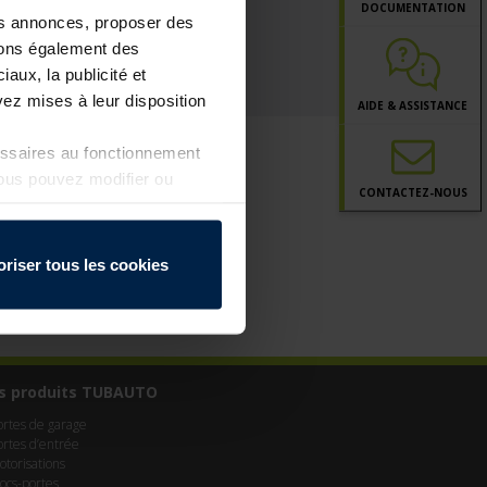
DOCUMENTATION
les annonces, proposer des
ttons également des
iaux, la publicité et
ez mises à leur disposition
AIDE & ASSISTANCE
essaires au fonctionnement
Vous pouvez modifier ou
CONTACT
EZ-NOUS
a page
Politique de
oriser tous les cookies
s produits TUBAUTO
ortes de garage
ortes d’entrée
otorisations
locs-portes