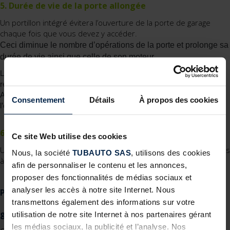
5. Durée de vie de la porte allongée
Un portillon intégré évitera l’ouverture de la porte de garage
chaque fois que vous devez y accéder.
Ceci diminue le nombre d’opérations de la porte et prolonge sa 
durée de vie ainsi que celle de son moteur.
La réduction des manipulations d’une porte de garage motorisée 
réduira également la consommation d’électricité.
Ainsi, vous économisez de l’argent tout en contribuant à 
Consentement
Détails
À propos des cookies
l’environnement.
6. Plus besoin d’avoir un autre point d’accès
Ce site Web utilise des cookies
Un portillon intégré permet d’éviter la construction d’autres accès
Nous, la société
TUBAUTO SAS
, utilisons des cookies
à votre garage, ce qui est très utile dans le cas d’un petit garage.
afin de personnaliser le contenu et les annonces,
proposer des fonctionnalités de médias sociaux et
analyser les accès à notre site Internet. Nous
Points à considérer pour l’acquisition d’une porte de
transmettons également des informations sur votre
garage avec portillon
utilisation de notre site Internet à nos partenaires gérant
les médias sociaux, la publicité et l’analyse. Nos