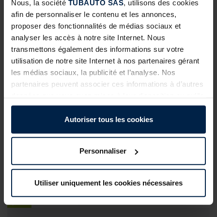
Nous, la société
TUBAUTO SAS
, utilisons des cookies
afin de personnaliser le contenu et les annonces,
EN SAVOIR PLUS
proposer des fonctionnalités de médias sociaux et
15
analyser les accès à notre site Internet. Nous
JUIN
transmettons également des informations sur votre
utilisation de notre site Internet à nos partenaires gérant
FICHE PRODUIT PROCOM 20-4
les médias sociaux, la publicité et l’analyse. Nos
partenaires peuvent associer ces informations à d’autres
EN SAVOIR PLUS
données que vous avez mises à leur disposition ou qu’ils
09
ont collectées dans le cadre de votre utilisation des
JUIN
services.
Autoriser tous les cookies
Légalement, nous pouvons stocker des cookies sur votre
FICHE PRODUIT BLOC-PORTE ASSOCIÉ AUX PORTES
appareil s’ils sont absolument nécessaires au
SECTIONNELLES – 1 VANTAIL
Personnaliser
fonctionnement de ce site. Pour tous les autres types de
cookies, nous avons besoin de votre autorisation. Vous
EN SAVOIR PLUS
pouvez modifier ou révoquer votre consentement à tout
Utiliser uniquement les cookies nécessaires
09
moment dans l’explication concernant les cookies sur la
page
Politique de confidentialité
de notre site Internet.
JUIN