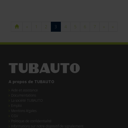
«
1
2
3
4
5
6
7
»
»
A propos de TUBAUTO
Aide et assistance
Documentations
La société TUBAUTO
Emploi
Mentions légales
CGV
Politique de confidentialité
Informations sur notre dispositif de signalement