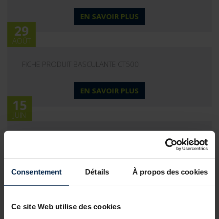
EN SAVOIR PLUS
29
AOÛT
FICHE PRODUIT BASCULANTE CT500
EN SAVOIR PLUS
15
JUIN
FICHE PRODUIT PROCOM 10-4
EN SAVOIR PLUS
Consentement
Détails
À propos des cookies
15
JUIN
Ce site Web utilise des cookies
FICHE PRODUIT BLOC-PORTE COUPE FEU 60