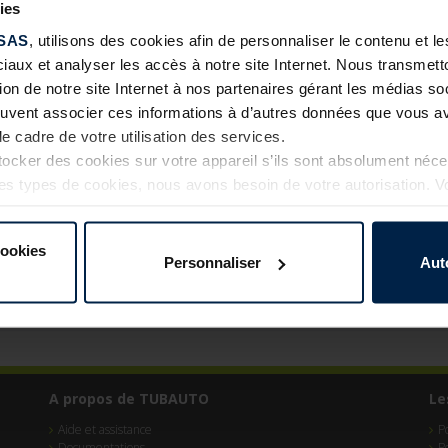
ies
SAS
, utilisons des cookies afin de personnaliser le contenu et 
ciaux et analyser les accès à notre site Internet. Nous transme
tion de notre site Internet à nos partenaires gérant les médias soc
euvent associer ces informations à d’autres données que vous av
le cadre de votre utilisation des services.
cker des cookies sur votre appareil s’ils sont absolument néc
tres types de cookies, nous avons besoin de votre autorisation. 
à tout moment dans l’explication concernant les cookies sur l
Internet.
cookies
Personnaliser
Aut
A propos de TUBAUTO
Le
Aide et assistance
P
Documentations
P