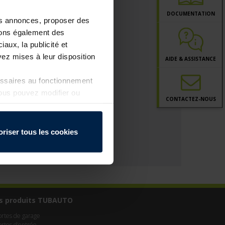
DOCUMENTATION
les annonces, proposer des
ttons également des
iaux, la publicité et
ez mises à leur disposition
AIDE & ASSISTANCE
essaires au fonctionnement
Vous pouvez modifier ou
CONTACT
EZ-NOUS
a page
Politique de
oriser tous les cookies
s produits TUBAUTO
ortes de garage
ortes d’entrée