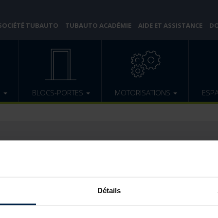
 SOCIÉTÉ TUBAUTO
TUBAUTO ACADÉMIE
AIDE ET ASSISTANCE
DO
E
BLOCS-PORTES
MOTORISATIONS
ESP
DOP AUTRE CODE
Entrez le numéro figurant sur l’étiquette produit :
Détails