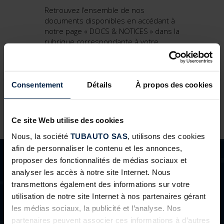
Retrouvez l’ensemble de nos
documents disponibles en accédant à
notre page « DOCS & NOTICES » dans la
rubrique correspondante à votre
recherche. Pour cela, cliquez sur le lien
suivant :
https://www.tubauto.fr/documentations/
Consentement
Détails
À propos des cookies
Ce site Web utilise des cookies
Nous, la société
TUBAUTO SAS
, utilisons des cookies
afin de personnaliser le contenu et les annonces,
proposer des fonctionnalités de médias sociaux et
analyser les accès à notre site Internet. Nous
transmettons également des informations sur votre
utilisation de notre site Internet à nos partenaires gérant
BESOINS D'AIDE ?
les médias sociaux, la publicité et l’analyse. Nos
partenaires peuvent associer ces informations à d’autres