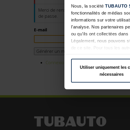
Nous, la société
TUBAUTO 
Merci de renseigner votre identifiant ou votre
fonctionnalités de médias so
de passe.
informations sur votre utilisa
l’analyse. Nos partenaires p
E-mail
ou qu’ils ont collectées dans 
Légalement, nous pouvons sto
de ce site. Pour tous les au
Générer un mot de passe
révoquer votre consentement 
confidentialité
de notre site 
Connexion
Utiliser uniquement les 
nécessaires