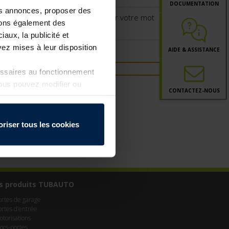
DOCUMENTATION
les annonces, proposer des
ns vous permettant de réinitialiser votre mot
ttons également des
iaux, la publicité et
ez mises à leur disposition
AIDE & ASSISTANCE
essaires au fonctionnement
Vous pouvez modifier ou
CONTACT
EZ-NOUS
a page
Politique de
oriser tous les cookies
s produits TUBAUTO
ortes de garage
ortes d’entrée
otorisations
locs-portes