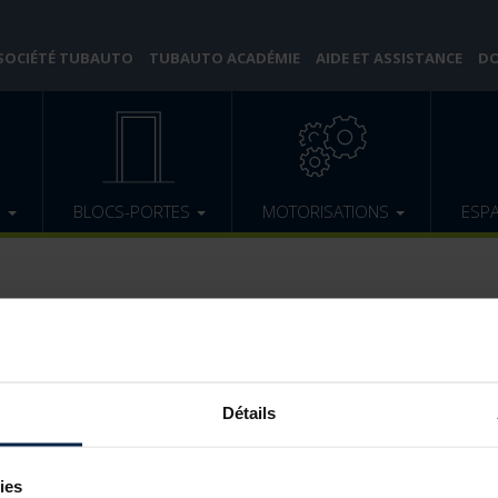
 SOCIÉTÉ TUBAUTO
TUBAUTO ACADÉMIE
AIDE ET ASSISTANCE
DO
E
BLOCS-PORTES
MOTORISATIONS
ESP
Mot de passe perdu
Détails
ies
 de passe semble non valide. Veuillez demander un nouveau lien ci