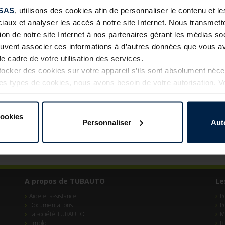
SAS
, utilisons des cookies afin de personnaliser le contenu et 
 adresse e-mail. Vous recevrez un e-mail contenant les instructio
ciaux et analyser les accès à notre site Internet. Nous transme
tion de notre site Internet à nos partenaires gérant les médias soc
euvent associer ces informations à d’autres données que vous av
le cadre de votre utilisation des services.
cker des cookies sur votre appareil s’ils sont absolument néc
tres types de cookies, nous avons besoin de votre autorisation. 
à tout moment dans l’explication concernant les cookies sur l
Internet.
cookies
Personnaliser
Aut
A propos de TUBAUTO
Le
Aide et assistance
P
Documentations
P
La société TUBAUTO
M
Emploi
B