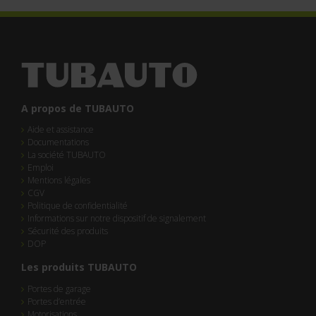
A propos de TUBAUTO
Aide et assistance
Documentations
La société TUBAUTO
Emploi
Mentions légales
CGV
Politique de confidentialité
Informations sur notre dispositif de signalement
Sécurité des produits
DOP
Les produits TUBAUTO
Portes de garage
Portes d’entrée
Motorisations