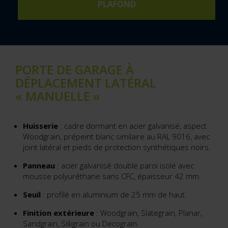
PLAFOND
PORTE DE GARAGE À
DÉPLACEMENT LATÉRAL
« MANUELLE »
Huisserie
: cadre dormant en acier galvanisé, aspect
Woodgrain, prépeint blanc similaire au RAL 9016, avec
joint latéral et pieds de protection synthétiques noirs.
Panneau
: acier galvanisé double paroi isolé avec
mousse polyuréthane sans CFC, épaisseur 42 mm.
Seuil
: profilé en aluminium de 25 mm de haut.
Finition extérieure
: Woodgrain, Slategrain, Planar,
Sandgrain, Silkgrain ou Decograin.