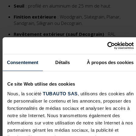
Seuil
: profilé en aluminium de 25 mm de haut.
Finition extérieure
: Woodgrain, Slategrain, Planar,
Sandgrain, Silkgrain ou Decograin.
Revêtement extérieur (sauf Decograin)
: RAL
9016 (standard) ou couleur (option).
Revêtement extérieur Decograin
: Chêne doré,
Chêne foncé, Titan Metallic CH703, Bois de rose,
Consentement
Détails
À propos des cookies
Chêne Winchester et Chêne nuit.
Finition intérieure
: Stucco prépeint similaire au RAL
9002.
Ce site Web utilise des cookies
Etanchéité
: joint d’étanchéité entre les sections,
Nous, la société
TUBAUTO SAS
, utilisons des cookies afin
joints latéraux, joint sur le dormant et joints sous les
de personnaliser le contenu et les annonces, proposer des
sections. Étanchéité à l’air : Classe 2. Étanchéité à l’eau
fonctionnalités de médias sociaux et analyser les accès à
: Classe 2.
notre site Internet. Nous transmettons également des
Sécurité anti-pincement
: intérieure et extérieure
informations sur votre utilisation de notre site Internet à nos
brevetées.
partenaires gérant les médias sociaux, la publicité et