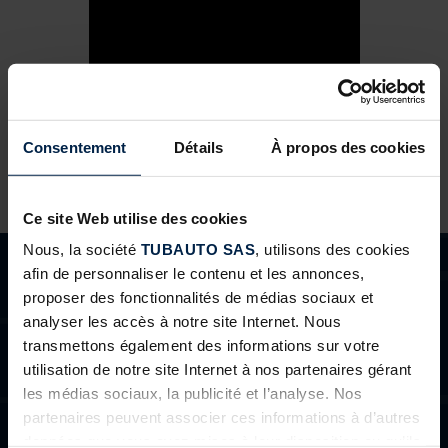
Consentement
Détails
À propos des cookies
Ce site Web utilise des cookies
Nous, la société
TUBAUTO SAS
, utilisons des cookies
afin de personnaliser le contenu et les annonces,
proposer des fonctionnalités de médias sociaux et
analyser les accès à notre site Internet. Nous
transmettons également des informations sur votre
BESOINS D'AIDE ?
utilisation de notre site Internet à nos partenaires gérant
les médias sociaux, la publicité et l’analyse. Nos
Vous n’avez pas trouvé réponse à votre question ou vous
partenaires peuvent associer ces informations à d’autres
êtes un professionnels et souhaitez nous contacter ?
données que vous avez mises à leur disposition ou qu’ils