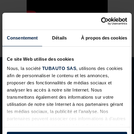
Consentement
Détails
À propos des cookies
Ce site Web utilise des cookies
Nous, la société
TUBAUTO SAS
, utilisons des cookies
afin de personnaliser le contenu et les annonces,
proposer des fonctionnalités de médias sociaux et
analyser les accès à notre site Internet. Nous
BESOINS D'AIDE ?
transmettons également des informations sur votre
utilisation de notre site Internet à nos partenaires gérant
Vous n’avez pas trouvé réponse à votre question ou vous
les médias sociaux, la publicité et l’analyse. Nos
êtes un professionnels et souhaitez nous contacter ?
partenaires peuvent associer ces informations à d’autres
données que vous avez mises à leur disposition ou qu’ils
ont collectées dans le cadre de votre utilisation des