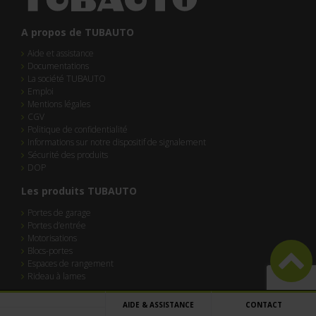
A propos de TUBAUTO
Aide et assistance
Documentations
La société TUBAUTO
Emploi
Mentions légales
CGV
Politique de confidentialité
Informations sur notre dispositif de signalement
Sécurité des produits
DOP
Les produits TUBAUTO
Portes de garage
Portes d’entrée
Motorisations
Blocs-portes
Espaces de rangement
Rideau à lames
AIDE & ASSISTANCE
CONTACT