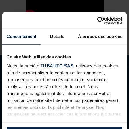
Consentement
Détails
À propos des cookies
Ce site Web utilise des cookies
Nous, la société
TUBAUTO SAS
, utilisons des cookies
afin de personnaliser le contenu et les annonces,
proposer des fonctionnalités de médias sociaux et
analyser les accès à notre site Internet. Nous
BESOINS D'AIDE ?
transmettons également des informations sur votre
utilisation de notre site Internet à nos partenaires gérant
Vous n’avez pas trouvé réponse à votre question ou vous
les médias sociaux, la publicité et l’analyse. Nos
êtes un professionnels et souhaitez nous contacter ?
partenaires peuvent associer ces informations à d’autres
données que vous avez mises à leur disposition ou qu’ils
ont collectées dans le cadre de votre utilisation des