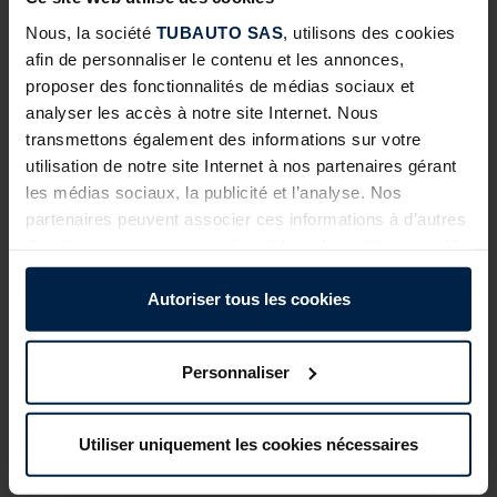
Nous, la société
TUBAUTO SAS
, utilisons des cookies
Notice procom 10-3
afin de personnaliser le contenu et les annonces,
et 20-3
Notices
19 septembre
proposer des fonctionnalités de médias sociaux et
2024
analyser les accès à notre site Internet. Nous
transmettons également des informations sur votre
Télécharger
utilisation de notre site Internet à nos partenaires gérant
les médias sociaux, la publicité et l’analyse. Nos
partenaires peuvent associer ces informations à d’autres
données que vous avez mises à leur disposition ou qu’ils
ont collectées dans le cadre de votre utilisation des
VIDÉOS
services.
Autoriser tous les cookies
Légalement, nous pouvons stocker des cookies sur votre
appareil s’ils sont absolument nécessaires au
Personnaliser
Programmer ma
Clonage d'émetteurs
fonctionnement de ce site. Pour tous les autres types de
motorisation
sur motorisation
cookies, nous avons besoin de votre autorisation. Vous
30 juillet 2021
30 juillet 2021
TUBAUTO ProCom
pouvez modifier ou révoquer votre consentement à tout
Utiliser uniquement les cookies nécessaires
10-4
Voir la vidéo
Voir la vidéo
moment dans l’explication concernant les cookies sur la
page
Politique de confidentialité
de notre site Internet.