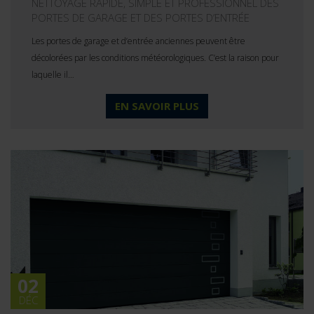
NETTOYAGE RAPIDE, SIMPLE ET PROFESSIONNEL DES
PORTES DE GARAGE ET DES PORTES D’ENTRÉE
Les portes de garage et d’entrée anciennes peuvent être
décolorées par les conditions météorologiques. C’est la raison pour
laquelle il…
EN SAVOIR PLUS
02
DÉC