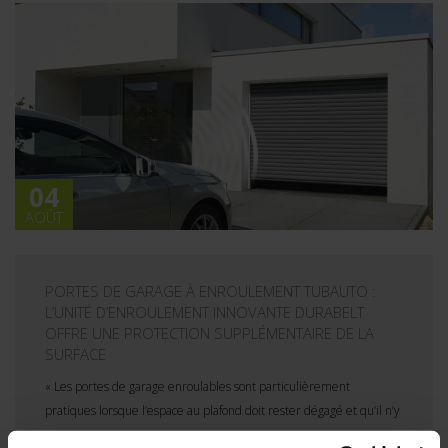
04
AOÛT
PORTES DE GARAGE À ENROULEMENT TUBAUTO :
L’UNITÉ D’ENROULEMENT INNOVANTE DURABELT
OFFRE UNE PROTECTION SUPPLÉMENTAIRE DE LA
SURFACE
« Les portes de garage enroulables sont particulièrement
pratiques lorsque l’espace au plafond doit rester dégagé et qu’il n’y
a pas…