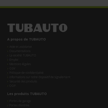
A propos de TUBAUTO
Aide et assistance
Documentations
La société TUBAUTO
Emploi
Mentions légales
CGV
Politique de confidentialité
Informations sur notre dispositif de signalement
Sécurité des produits
DOP
Les produits TUBAUTO
Portes de garage
Portes d’entrée