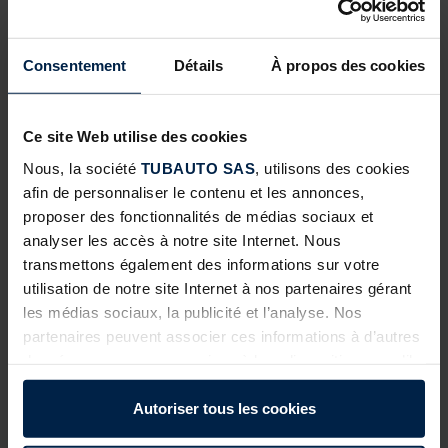
EN SAVOIR PLUS
Consentement
Détails
À propos des cookies
Ce site Web utilise des cookies
Nous, la société
TUBAUTO SAS
, utilisons des cookies
afin de personnaliser le contenu et les annonces,
proposer des fonctionnalités de médias sociaux et
analyser les accès à notre site Internet. Nous
transmettons également des informations sur votre
15
utilisation de notre site Internet à nos partenaires gérant
JUIL
les médias sociaux, la publicité et l’analyse. Nos
partenaires peuvent associer ces informations à d’autres
données que vous avez mises à leur disposition ou qu’ils
COULEUR ANTHRACITE – POURQUOI EST-ELLE SI
ont collectées dans le cadre de votre utilisation des
DEMANDÉE ET OÙ L’UTILISER ?
services.
Autoriser tous les cookies
Légalement, nous pouvons stocker des cookies sur votre
Élégante, intemporelle et polyvalente, la couleur anthracite a