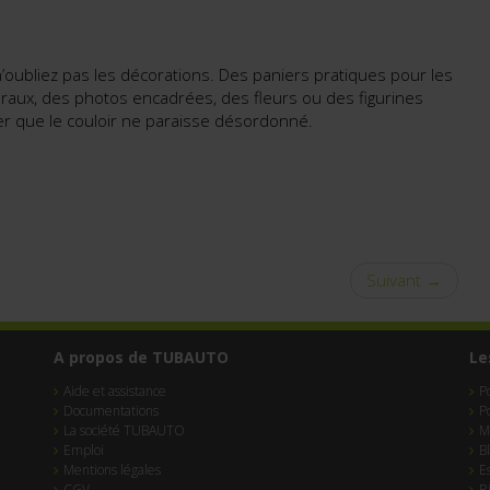
n’oubliez pas les décorations. Des paniers pratiques pour les
uraux, des photos encadrées, des fleurs ou des figurines
er que le couloir ne paraisse désordonné.
Suivant →
A propos de TUBAUTO
Le
Aide et assistance
P
Documentations
P
La société TUBAUTO
M
Emploi
B
Mentions légales
E
CGV
R