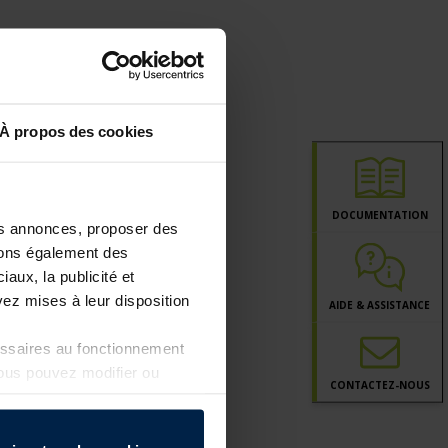
À propos des cookies
DOCUMENTATION
les annonces, proposer des
ttons également des
iaux, la publicité et
ez mises à leur disposition
AIDE & ASSISTANCE
essaires au fonctionnement
Vous pouvez modifier ou
CONTACT
EZ-NOUS
a page
Politique de