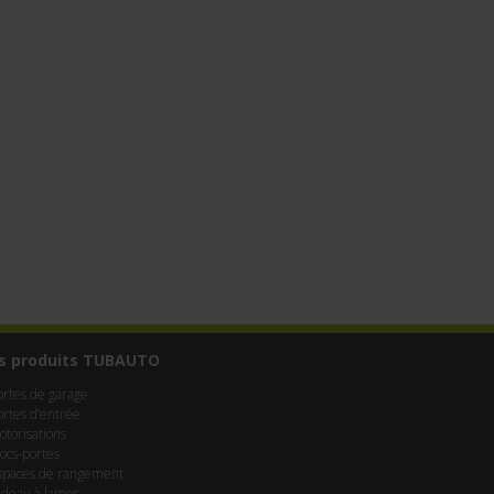
s produits TUBAUTO
ortes de garage
ortes d’entrée
otorisations
locs-portes
spaces de rangement
ideau à lames