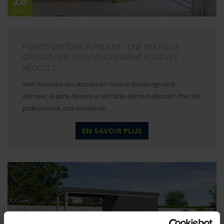
JUIL
PORTES D’INTÉRIEUR PROLINE : UNE NOUVELLE
OPPORTUNITÉ DE DÉVELOPPEMENT POUR LES
NÉGOCES
Avec l’évolution des attentes en matière d’aménagement
intérieur, la porte devient un véritable élément décoratif. Pour les
professionnels, cela représente…
EN SAVOIR PLUS