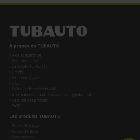
A propos de TUBAUTO
Aide et assistance
Documentations
La société TUBAUTO
Emploi
Mentions légales
CGV
Politique de confidentialité
Informations sur notre dispositif de signalement
Sécurité des produits
DOP
Les produits TUBAUTO
Portes de garage
Portes d’entrée
Motorisations