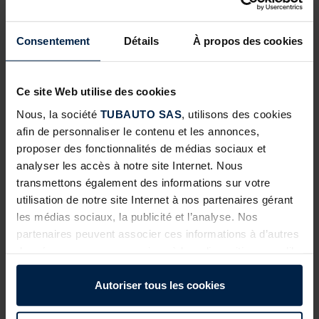
Consentement
Détails
À propos des cookies
06
JUIL
Ce site Web utilise des cookies
Nous, la société
TUBAUTO SAS
, utilisons des cookies
ABRIS DE JARDIN AVEC TOIT LOUNGE : UNE SOLUTION
À FORTE VALEUR AJOUTÉE POUR VOS CLIENTS
afin de personnaliser le contenu et les annonces,
proposer des fonctionnalités de médias sociaux et
Face à la demande croissante d’aménagements extérieurs
analyser les accès à notre site Internet. Nous
fonctionnels et esthétiques, les abris de jardin évoluent. Ils ne sont
transmettons également des informations sur votre
plus seulement…
utilisation de notre site Internet à nos partenaires gérant
les médias sociaux, la publicité et l’analyse. Nos
EN SAVOIR PLUS
partenaires peuvent associer ces informations à d’autres
données que vous avez mises à leur disposition ou qu’ils
ont collectées dans le cadre de votre utilisation des
services.
Autoriser tous les cookies
Légalement, nous pouvons stocker des cookies sur votre
appareil s’ils sont absolument nécessaires au