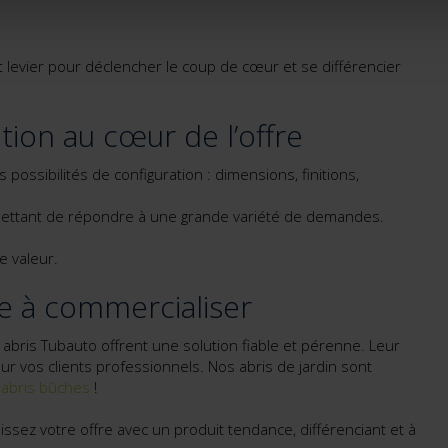
nt levier pour déclencher le coup de cœur et se différencier
tion au cœur de l’offre
 possibilités de configuration : dimensions, finitions,
 permettant de répondre à une grande variété de demandes.
e valeur.
le à commercialiser
 abris Tubauto offrent une solution fiable et pérenne. Leur
our vos clients professionnels.
Nos abris de jardin sont
t
abris bûches
!
hissez votre offre avec un produit tendance, différenciant et à