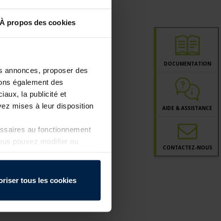
À propos des cookies
DOCUMENTATION
les annonces, proposer des
ttons également des
iaux, la publicité et
ez mises à leur disposition
AIDE & ASSISTANCE
essaires au fonctionnement
Vous pouvez modifier ou
CONTACT
EZ-NOUS
a page
Politique de
oriser tous les cookies