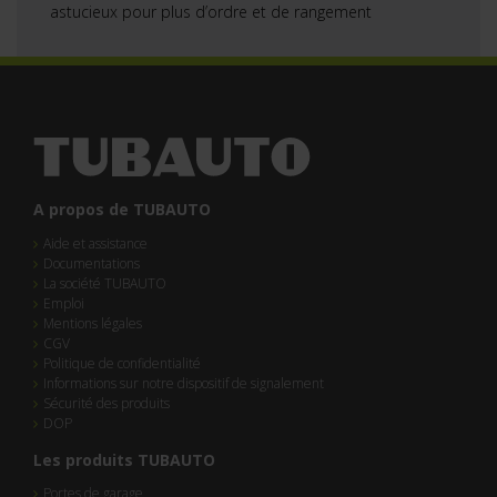
astucieux pour plus d’ordre et de rangement
A propos de TUBAUTO
Aide et assistance
Documentations
La société TUBAUTO
Emploi
Mentions légales
CGV
Politique de confidentialité
Informations sur notre dispositif de signalement
Sécurité des produits
DOP
Les produits TUBAUTO
Portes de garage