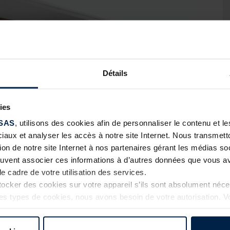
Détails
ies
SAS
, utilisons des cookies afin de personnaliser le contenu et 
ciaux et analyser les accès à notre site Internet. Nous transme
tion de notre site Internet à nos partenaires gérant les médias soc
euvent associer ces informations à d’autres données que vous av
le cadre de votre utilisation des services.
cker des cookies sur votre appareil s’ils sont absolument néc
tres types de cookies, nous avons besoin de votre autorisation. 
roulement !
à tout moment dans l’explication concernant les cookies sur l
Internet.