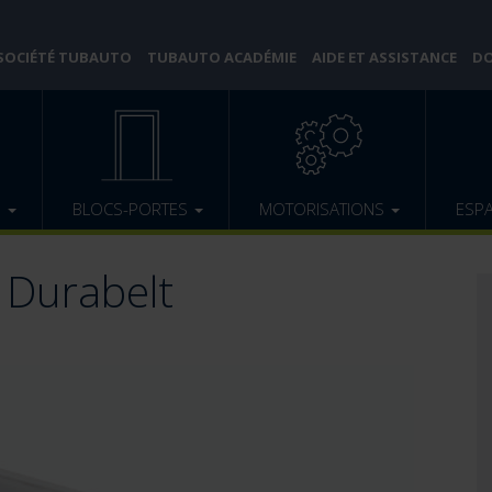
 SOCIÉTÉ TUBAUTO
TUBAUTO ACADÉMIE
AIDE ET ASSISTANCE
DO
E
BLOCS-PORTES
MOTORISATIONS
ESP
 Durabelt