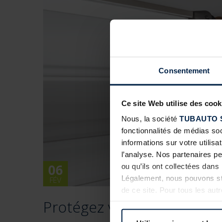
Consentement
Ce site Web utilise des cook
Nous, la société
TUBAUTO 
fonctionnalités de médias so
informations sur votre utilisa
l’analyse. Nos partenaires p
06
ou qu’ils ont collectées dans 
Légalement, nous pouvons sto
FÉV
de ce site. Pour tous les au
Protégez votre porte à en
révoquer votre consentement 
confidentialité
de notre site 