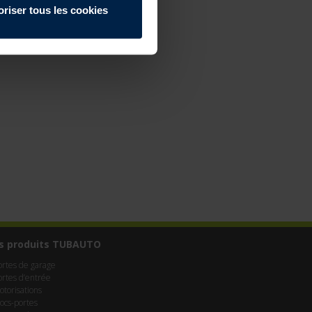
oriser tous les cookies
s produits TUBAUTO
ortes de garage
ortes d’entrée
otorisations
locs-portes