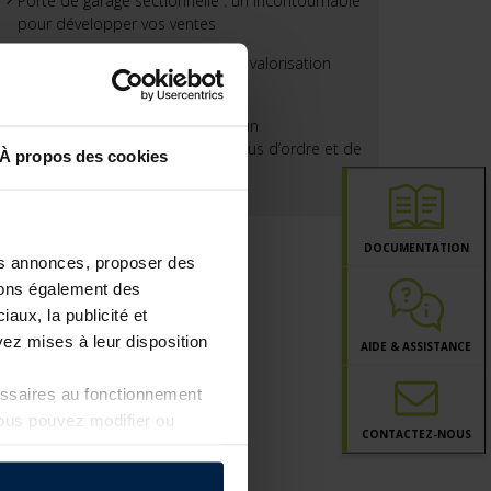
Porte de garage sectionnelle : un incontournable
pour développer vos ventes
La porte de garage : un levier de valorisation
pour vos projets clients
Plus de sécurité dans le jardin : un
aménagement astucieux pour plus d’ordre et de
À propos des cookies
rangement
DOCUMENTATION
les annonces, proposer des
ttons également des
iaux, la publicité et
ez mises à leur disposition
AIDE & ASSISTANCE
essaires au fonctionnement
Vous pouvez modifier ou
CONTACT
EZ-NOUS
a page
Politique de