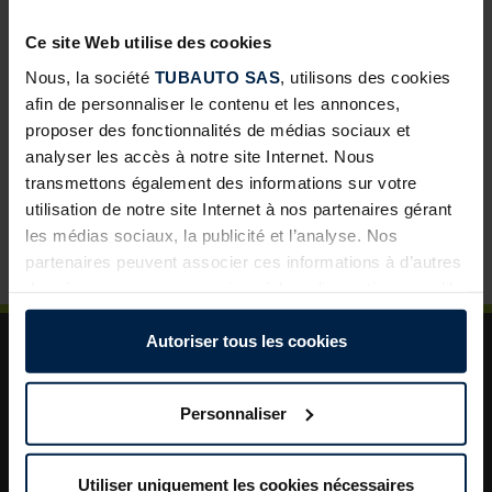
développement pour les négoces
Ce site Web utilise des cookies
Abris de jardin avec toit lounge : une solution à forte
valeur ajoutée pour vos clients
Nous, la société
TUBAUTO SAS
, utilisons des cookies
afin de personnaliser le contenu et les annonces,
Porte de garage sectionnelle : un incontournable pour
proposer des fonctionnalités de médias sociaux et
développer vos ventes
analyser les accès à notre site Internet. Nous
La porte de garage : un levier de valorisation pour vos
transmettons également des informations sur votre
projets clients
utilisation de notre site Internet à nos partenaires gérant
les médias sociaux, la publicité et l’analyse. Nos
Plus de sécurité dans le jardin : un aménagement
astucieux pour plus d’ordre et de rangement
partenaires peuvent associer ces informations à d’autres
données que vous avez mises à leur disposition ou qu’ils
ont collectées dans le cadre de votre utilisation des
services.
Autoriser tous les cookies
Légalement, nous pouvons stocker des cookies sur votre
appareil s’ils sont absolument nécessaires au
Personnaliser
fonctionnement de ce site. Pour tous les autres types de
cookies, nous avons besoin de votre autorisation. Vous
A propos de TUBAUTO
pouvez modifier ou révoquer votre consentement à tout
Utiliser uniquement les cookies nécessaires
Aide et assistance