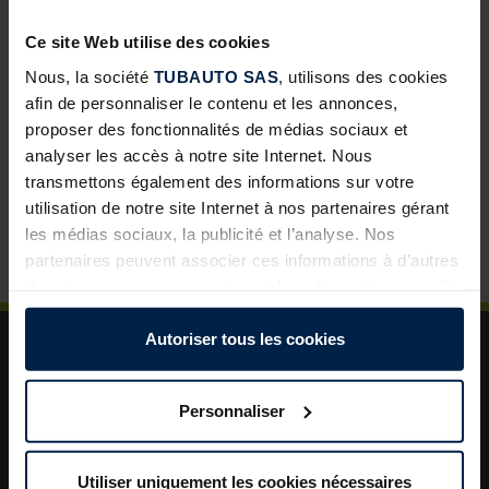
développement pour les négoces
Ce site Web utilise des cookies
Abris de jardin avec toit lounge : une solution à forte
valeur ajoutée pour vos clients
Nous, la société
TUBAUTO SAS
, utilisons des cookies
afin de personnaliser le contenu et les annonces,
Porte de garage sectionnelle : un incontournable pour
proposer des fonctionnalités de médias sociaux et
développer vos ventes
analyser les accès à notre site Internet. Nous
La porte de garage : un levier de valorisation pour vos
transmettons également des informations sur votre
projets clients
utilisation de notre site Internet à nos partenaires gérant
les médias sociaux, la publicité et l’analyse. Nos
Plus de sécurité dans le jardin : un aménagement
astucieux pour plus d’ordre et de rangement
partenaires peuvent associer ces informations à d’autres
données que vous avez mises à leur disposition ou qu’ils
ont collectées dans le cadre de votre utilisation des
services.
Autoriser tous les cookies
Légalement, nous pouvons stocker des cookies sur votre
appareil s’ils sont absolument nécessaires au
Personnaliser
fonctionnement de ce site. Pour tous les autres types de
cookies, nous avons besoin de votre autorisation. Vous
A propos de TUBAUTO
pouvez modifier ou révoquer votre consentement à tout
Utiliser uniquement les cookies nécessaires
Aide et assistance