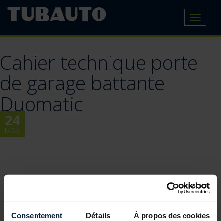
Toggle
navigat
Cahier technique porte
de garage battante
Duomatic
24
MAR
Consentement
Détails
À propos des cookies
BLOG