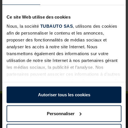
Portes d’intérieur ProLine : une nouvelle opportunité de
développement pour les négoces
Ce site Web utilise des cookies
Abris de jardin avec toit lounge : une solution à forte
Nous, la société
TUBAUTO SAS
, utilisons des cookies
valeur ajoutée pour vos clients
afin de personnaliser le contenu et les annonces,
proposer des fonctionnalités de médias sociaux et
Porte de garage sectionnelle : un incontournable pour
analyser les accès à notre site Internet. Nous
développer vos ventes
transmettons également des informations sur votre
La porte de garage : un levier de valorisation pour vos
utilisation de notre site Internet à nos partenaires gérant
projets clients
les médias sociaux, la publicité et l’analyse. Nos
Plus de sécurité dans le jardin : un aménagement
partenaires peuvent associer ces informations à d’autres
astucieux pour plus d’ordre et de rangement
données que vous avez mises à leur disposition ou qu’ils
ont collectées dans le cadre de votre utilisation des
services.
Autoriser tous les cookies
Légalement, nous pouvons stocker des cookies sur votre
appareil s’ils sont absolument nécessaires au
Personnaliser
fonctionnement de ce site. Pour tous les autres types de
cookies, nous avons besoin de votre autorisation. Vous