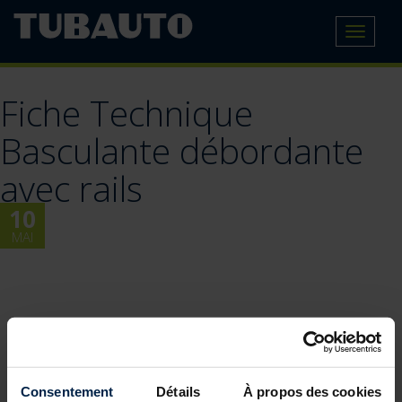
Toggle
navigat
Fiche Technique
Basculante débordante
avec rails
10
MAI
Consentement
Détails
À propos des cookies
BLOG