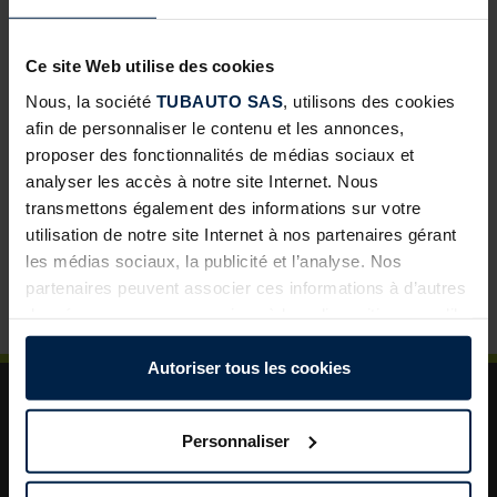
Portes d’intérieur ProLine : une nouvelle opportunité de
développement pour les négoces
Ce site Web utilise des cookies
Abris de jardin avec toit lounge : une solution à forte
Nous, la société
TUBAUTO SAS
, utilisons des cookies
valeur ajoutée pour vos clients
afin de personnaliser le contenu et les annonces,
proposer des fonctionnalités de médias sociaux et
Porte de garage sectionnelle : un incontournable pour
analyser les accès à notre site Internet. Nous
développer vos ventes
transmettons également des informations sur votre
La porte de garage : un levier de valorisation pour vos
utilisation de notre site Internet à nos partenaires gérant
projets clients
les médias sociaux, la publicité et l’analyse. Nos
Plus de sécurité dans le jardin : un aménagement
partenaires peuvent associer ces informations à d’autres
astucieux pour plus d’ordre et de rangement
données que vous avez mises à leur disposition ou qu’ils
ont collectées dans le cadre de votre utilisation des
services.
Autoriser tous les cookies
Légalement, nous pouvons stocker des cookies sur votre
appareil s’ils sont absolument nécessaires au
Personnaliser
fonctionnement de ce site. Pour tous les autres types de
cookies, nous avons besoin de votre autorisation. Vous