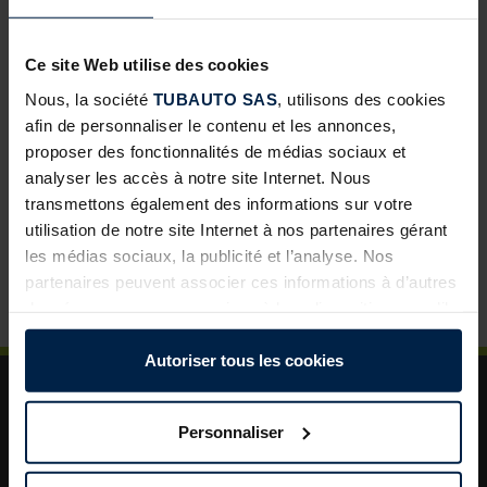
Portes d’intérieur ProLine : une nouvelle opportunité de
développement pour les négoces
Ce site Web utilise des cookies
Abris de jardin avec toit lounge : une solution à forte
Nous, la société
TUBAUTO SAS
, utilisons des cookies
valeur ajoutée pour vos clients
afin de personnaliser le contenu et les annonces,
proposer des fonctionnalités de médias sociaux et
Porte de garage sectionnelle : un incontournable pour
analyser les accès à notre site Internet. Nous
développer vos ventes
transmettons également des informations sur votre
La porte de garage : un levier de valorisation pour vos
utilisation de notre site Internet à nos partenaires gérant
projets clients
les médias sociaux, la publicité et l’analyse. Nos
Plus de sécurité dans le jardin : un aménagement
partenaires peuvent associer ces informations à d’autres
astucieux pour plus d’ordre et de rangement
données que vous avez mises à leur disposition ou qu’ils
ont collectées dans le cadre de votre utilisation des
services.
Autoriser tous les cookies
Légalement, nous pouvons stocker des cookies sur votre
appareil s’ils sont absolument nécessaires au
Personnaliser
fonctionnement de ce site. Pour tous les autres types de
cookies, nous avons besoin de votre autorisation. Vous