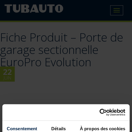
Toggle
navigat
Fiche Produit – Porte de
garage sectionnelle
EuroPro Evolution
22
JUIN
Consentement
Détails
À propos des cookies
BLOG