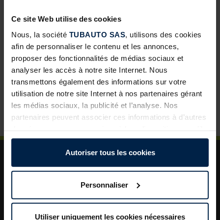
développement pour les négoces
Ce site Web utilise des cookies
Abris de jardin avec toit lounge : une solution à forte
valeur ajoutée pour vos clients
Nous, la société
TUBAUTO SAS
, utilisons des cookies
afin de personnaliser le contenu et les annonces,
Porte de garage sectionnelle : un incontournable pour
proposer des fonctionnalités de médias sociaux et
développer vos ventes
analyser les accès à notre site Internet. Nous
La porte de garage : un levier de valorisation pour vos
transmettons également des informations sur votre
projets clients
utilisation de notre site Internet à nos partenaires gérant
les médias sociaux, la publicité et l’analyse. Nos
Plus de sécurité dans le jardin : un aménagement
astucieux pour plus d’ordre et de rangement
partenaires peuvent associer ces informations à d’autres
données que vous avez mises à leur disposition ou qu’ils
ont collectées dans le cadre de votre utilisation des
services.
Autoriser tous les cookies
Légalement, nous pouvons stocker des cookies sur votre
appareil s’ils sont absolument nécessaires au
Personnaliser
fonctionnement de ce site. Pour tous les autres types de
cookies, nous avons besoin de votre autorisation. Vous
A propos de TUBAUTO
pouvez modifier ou révoquer votre consentement à tout
Utiliser uniquement les cookies nécessaires
Aide et assistance