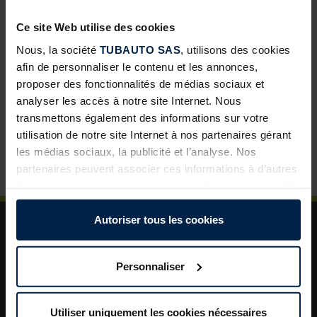
développement pour les négoces
Ce site Web utilise des cookies
Abris de jardin avec toit lounge : une solution à forte
valeur ajoutée pour vos clients
Nous, la société
TUBAUTO SAS
, utilisons des cookies
afin de personnaliser le contenu et les annonces,
Porte de garage sectionnelle : un incontournable pour
proposer des fonctionnalités de médias sociaux et
développer vos ventes
analyser les accès à notre site Internet. Nous
La porte de garage : un levier de valorisation pour vos
transmettons également des informations sur votre
projets clients
utilisation de notre site Internet à nos partenaires gérant
les médias sociaux, la publicité et l’analyse. Nos
Plus de sécurité dans le jardin : un aménagement
astucieux pour plus d’ordre et de rangement
partenaires peuvent associer ces informations à d’autres
données que vous avez mises à leur disposition ou qu’ils
ont collectées dans le cadre de votre utilisation des
services.
Autoriser tous les cookies
Légalement, nous pouvons stocker des cookies sur votre
appareil s’ils sont absolument nécessaires au
Personnaliser
fonctionnement de ce site. Pour tous les autres types de
cookies, nous avons besoin de votre autorisation. Vous
A propos de TUBAUTO
pouvez modifier ou révoquer votre consentement à tout
Utiliser uniquement les cookies nécessaires
Aide et assistance