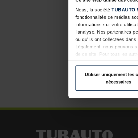
Nous, la société
TUBAUTO 
fonctionnalités de médias so
informations sur votre utilisa
l’analyse. Nos partenaires p
ou qu’ils ont collectées dans 
Légalement, nous pouvons sto
de ce site. Pour tous les au
révoquer votre consentement 
confidentialité
de notre site 
Utiliser uniquement les 
nécessaires