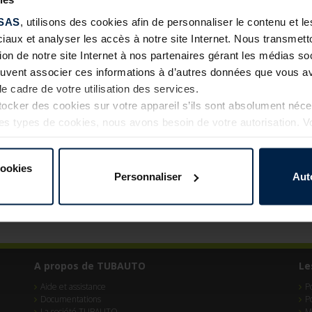
SAS
, utilisons des cookies afin de personnaliser le contenu et 
ciaux et analyser les accès à notre site Internet. Nous transme
tion de notre site Internet à nos partenaires gérant les médias soc
euvent associer ces informations à d’autres données que vous av
le cadre de votre utilisation des services.
cker des cookies sur votre appareil s’ils sont absolument néc
tres types de cookies, nous avons besoin de votre autorisation. 
à tout moment dans l’explication concernant les cookies sur l
Internet.
cookies
Personnaliser
Aut
A propos de TUBAUTO
Le
Aide et assistance
P
Documentations
P
La société TUBAUTO
M