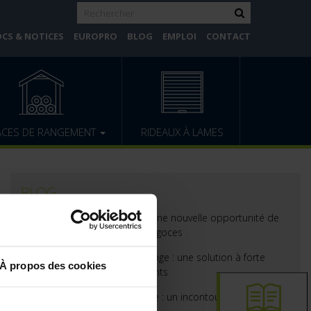
CS & NOTICES
EUROPRO
BLOG
EMPLOI
CONTACT
ACES DE RANGEMENT
RIDEAUX À LAMES
BLOG
Portes d’intérieur ProLine : une nouvelle opportunité de
développement pour les négoces
Abris de jardin avec toit lounge : une solution à forte
À propos des cookies
valeur ajoutée pour vos clients
Porte de garage sectionnelle : un incontournable pour