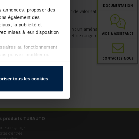
développer vos ventes
DOCUMENTATION
les annonces, proposer des
La porte de garage : un levier de valorisation pour vos
ttons également des
projets clients
iaux, la publicité et
Plus de sécurité dans le jardin : un aménagement
ez mises à leur disposition
AIDE & ASSISTANCE
astucieux pour plus d’ordre et de rangement
essaires au fonctionnement
Vous pouvez modifier ou
CONTACT
EZ-NOUS
a page
Politique de
oriser tous les cookies
s produits TUBAUTO
ortes de garage
ortes d’entrée
otorisations