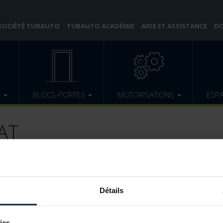
 SOCIÉTÉ TUBAUTO
TUBAUTO ACADÉMIE
AIDE ET ASSISTANCE
DO
E
BLOCS-PORTES
MOTORISATIONS
ESP
LAT
Détails
ies