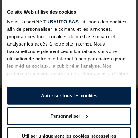
développement pour les négoces
Ce site Web utilise des cookies
Abris de jardin avec toit lounge : une solution à forte
valeur ajoutée pour vos clients
Nous, la société
TUBAUTO SAS
, utilisons des cookies
afin de personnaliser le contenu et les annonces,
Porte de garage sectionnelle : un incontournable pour
proposer des fonctionnalités de médias sociaux et
développer vos ventes
analyser les accès à notre site Internet. Nous
La porte de garage : un levier de valorisation pour vos
transmettons également des informations sur votre
projets clients
utilisation de notre site Internet à nos partenaires gérant
les médias sociaux, la publicité et l’analyse. Nos
Plus de sécurité dans le jardin : un aménagement
astucieux pour plus d’ordre et de rangement
partenaires peuvent associer ces informations à d’autres
données que vous avez mises à leur disposition ou qu’ils
ont collectées dans le cadre de votre utilisation des
services.
Autoriser tous les cookies
Légalement, nous pouvons stocker des cookies sur votre
appareil s’ils sont absolument nécessaires au
Personnaliser
fonctionnement de ce site. Pour tous les autres types de
cookies, nous avons besoin de votre autorisation. Vous
A propos de TUBAUTO
pouvez modifier ou révoquer votre consentement à tout
Utiliser uniquement les cookies nécessaires
Aide et assistance