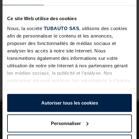
Portes d’intérieur ProLine : une nouvelle opportunité de
développement pour les négoces
Ce site Web utilise des cookies
Abris de jardin avec toit lounge : une solution à forte
Nous, la société
TUBAUTO SAS
, utilisons des cookies
valeur ajoutée pour vos clients
afin de personnaliser le contenu et les annonces,
proposer des fonctionnalités de médias sociaux et
Porte de garage sectionnelle : un incontournable pour
analyser les accès à notre site Internet. Nous
développer vos ventes
transmettons également des informations sur votre
La porte de garage : un levier de valorisation pour vos
utilisation de notre site Internet à nos partenaires gérant
projets clients
les médias sociaux, la publicité et l’analyse. Nos
Plus de sécurité dans le jardin : un aménagement
partenaires peuvent associer ces informations à d’autres
astucieux pour plus d’ordre et de rangement
données que vous avez mises à leur disposition ou qu’ils
ont collectées dans le cadre de votre utilisation des
services.
Autoriser tous les cookies
Légalement, nous pouvons stocker des cookies sur votre
appareil s’ils sont absolument nécessaires au
Personnaliser
fonctionnement de ce site. Pour tous les autres types de
cookies, nous avons besoin de votre autorisation. Vous