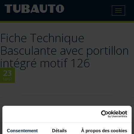
Toggle
navigat
Fiche Technique
Basculante avec portillon
intégré motif 126
23
MAR
Consentement
Détails
À propos des cookies
BLOG