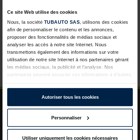
développement pour les négoces
Ce site Web utilise des cookies
Abris de jardin avec toit lounge : une solution à forte
valeur ajoutée pour vos clients
Nous, la société
TUBAUTO SAS
, utilisons des cookies
afin de personnaliser le contenu et les annonces,
Porte de garage sectionnelle : un incontournable pour
proposer des fonctionnalités de médias sociaux et
développer vos ventes
analyser les accès à notre site Internet. Nous
La porte de garage : un levier de valorisation pour vos
transmettons également des informations sur votre
projets clients
utilisation de notre site Internet à nos partenaires gérant
les médias sociaux, la publicité et l’analyse. Nos
Plus de sécurité dans le jardin : un aménagement
astucieux pour plus d’ordre et de rangement
partenaires peuvent associer ces informations à d’autres
données que vous avez mises à leur disposition ou qu’ils
ont collectées dans le cadre de votre utilisation des
services.
Autoriser tous les cookies
Légalement, nous pouvons stocker des cookies sur votre
appareil s’ils sont absolument nécessaires au
Personnaliser
fonctionnement de ce site. Pour tous les autres types de
cookies, nous avons besoin de votre autorisation. Vous
A propos de TUBAUTO
pouvez modifier ou révoquer votre consentement à tout
Utiliser uniquement les cookies nécessaires
Aide et assistance