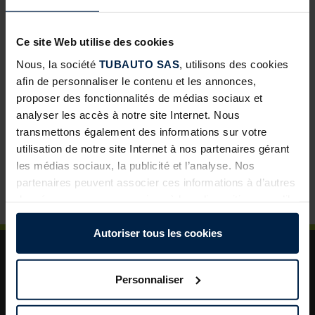
Portes d’intérieur ProLine : une nouvelle opportunité de
développement pour les négoces
Ce site Web utilise des cookies
Abris de jardin avec toit lounge : une solution à forte
Nous, la société
TUBAUTO SAS
, utilisons des cookies
valeur ajoutée pour vos clients
afin de personnaliser le contenu et les annonces,
proposer des fonctionnalités de médias sociaux et
Porte de garage sectionnelle : un incontournable pour
analyser les accès à notre site Internet. Nous
développer vos ventes
transmettons également des informations sur votre
La porte de garage : un levier de valorisation pour vos
utilisation de notre site Internet à nos partenaires gérant
projets clients
les médias sociaux, la publicité et l’analyse. Nos
Plus de sécurité dans le jardin : un aménagement
partenaires peuvent associer ces informations à d’autres
astucieux pour plus d’ordre et de rangement
données que vous avez mises à leur disposition ou qu’ils
ont collectées dans le cadre de votre utilisation des
services.
Autoriser tous les cookies
Légalement, nous pouvons stocker des cookies sur votre
appareil s’ils sont absolument nécessaires au
Personnaliser
fonctionnement de ce site. Pour tous les autres types de
cookies, nous avons besoin de votre autorisation. Vous