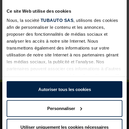
développement pour les négoces
Ce site Web utilise des cookies
Abris de jardin avec toit lounge : une solution à forte
valeur ajoutée pour vos clients
Nous, la société
TUBAUTO SAS
, utilisons des cookies
afin de personnaliser le contenu et les annonces,
Porte de garage sectionnelle : un incontournable pour
proposer des fonctionnalités de médias sociaux et
développer vos ventes
analyser les accès à notre site Internet. Nous
La porte de garage : un levier de valorisation pour vos
transmettons également des informations sur votre
projets clients
utilisation de notre site Internet à nos partenaires gérant
les médias sociaux, la publicité et l’analyse. Nos
Plus de sécurité dans le jardin : un aménagement
astucieux pour plus d’ordre et de rangement
partenaires peuvent associer ces informations à d’autres
données que vous avez mises à leur disposition ou qu’ils
ont collectées dans le cadre de votre utilisation des
services.
Autoriser tous les cookies
Légalement, nous pouvons stocker des cookies sur votre
appareil s’ils sont absolument nécessaires au
Personnaliser
fonctionnement de ce site. Pour tous les autres types de
cookies, nous avons besoin de votre autorisation. Vous
A propos de TUBAUTO
pouvez modifier ou révoquer votre consentement à tout
Utiliser uniquement les cookies nécessaires
Aide et assistance