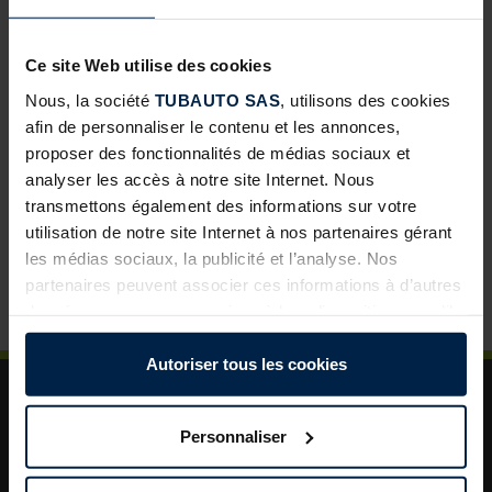
Portes d’intérieur ProLine : une nouvelle opportunité de
développement pour les négoces
Ce site Web utilise des cookies
Abris de jardin avec toit lounge : une solution à forte
Nous, la société
TUBAUTO SAS
, utilisons des cookies
valeur ajoutée pour vos clients
afin de personnaliser le contenu et les annonces,
proposer des fonctionnalités de médias sociaux et
Porte de garage sectionnelle : un incontournable pour
analyser les accès à notre site Internet. Nous
développer vos ventes
transmettons également des informations sur votre
La porte de garage : un levier de valorisation pour vos
utilisation de notre site Internet à nos partenaires gérant
projets clients
les médias sociaux, la publicité et l’analyse. Nos
Plus de sécurité dans le jardin : un aménagement
partenaires peuvent associer ces informations à d’autres
astucieux pour plus d’ordre et de rangement
données que vous avez mises à leur disposition ou qu’ils
ont collectées dans le cadre de votre utilisation des
services.
Autoriser tous les cookies
Légalement, nous pouvons stocker des cookies sur votre
appareil s’ils sont absolument nécessaires au
Personnaliser
fonctionnement de ce site. Pour tous les autres types de
cookies, nous avons besoin de votre autorisation. Vous