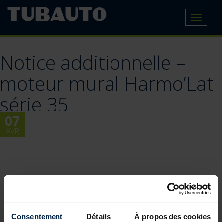
Toggle
navigat
Notice additionnelle –
moteur mural Harmo’Lat
série 35
07
AVR
Consentement
Détails
À propos des cookies
BLOG