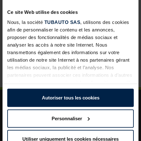
développement pour les négoces
Ce site Web utilise des cookies
Abris de jardin avec toit lounge : une solution à forte
valeur ajoutée pour vos clients
Nous, la société
TUBAUTO SAS
, utilisons des cookies
afin de personnaliser le contenu et les annonces,
Porte de garage sectionnelle : un incontournable pour
proposer des fonctionnalités de médias sociaux et
développer vos ventes
analyser les accès à notre site Internet. Nous
La porte de garage : un levier de valorisation pour vos
transmettons également des informations sur votre
projets clients
utilisation de notre site Internet à nos partenaires gérant
les médias sociaux, la publicité et l’analyse. Nos
Plus de sécurité dans le jardin : un aménagement
astucieux pour plus d’ordre et de rangement
partenaires peuvent associer ces informations à d’autres
données que vous avez mises à leur disposition ou qu’ils
ont collectées dans le cadre de votre utilisation des
services.
Autoriser tous les cookies
Légalement, nous pouvons stocker des cookies sur votre
appareil s’ils sont absolument nécessaires au
Personnaliser
fonctionnement de ce site. Pour tous les autres types de
cookies, nous avons besoin de votre autorisation. Vous
A propos de TUBAUTO
pouvez modifier ou révoquer votre consentement à tout
Utiliser uniquement les cookies nécessaires
Aide et assistance