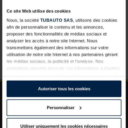
développement pour les négoces
Ce site Web utilise des cookies
Abris de jardin avec toit lounge : une solution à forte
valeur ajoutée pour vos clients
Nous, la société
TUBAUTO SAS
, utilisons des cookies
afin de personnaliser le contenu et les annonces,
Porte de garage sectionnelle : un incontournable pour
proposer des fonctionnalités de médias sociaux et
développer vos ventes
analyser les accès à notre site Internet. Nous
La porte de garage : un levier de valorisation pour vos
transmettons également des informations sur votre
projets clients
utilisation de notre site Internet à nos partenaires gérant
les médias sociaux, la publicité et l’analyse. Nos
Plus de sécurité dans le jardin : un aménagement
astucieux pour plus d’ordre et de rangement
partenaires peuvent associer ces informations à d’autres
données que vous avez mises à leur disposition ou qu’ils
ont collectées dans le cadre de votre utilisation des
services.
Autoriser tous les cookies
Légalement, nous pouvons stocker des cookies sur votre
appareil s’ils sont absolument nécessaires au
Personnaliser
fonctionnement de ce site. Pour tous les autres types de
cookies, nous avons besoin de votre autorisation. Vous
A propos de TUBAUTO
pouvez modifier ou révoquer votre consentement à tout
Utiliser uniquement les cookies nécessaires
Aide et assistance