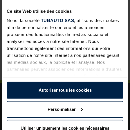
développement pour les négoces
Ce site Web utilise des cookies
Abris de jardin avec toit lounge : une solution à forte
valeur ajoutée pour vos clients
Nous, la société
TUBAUTO SAS
, utilisons des cookies
afin de personnaliser le contenu et les annonces,
Porte de garage sectionnelle : un incontournable pour
proposer des fonctionnalités de médias sociaux et
développer vos ventes
analyser les accès à notre site Internet. Nous
La porte de garage : un levier de valorisation pour vos
transmettons également des informations sur votre
projets clients
utilisation de notre site Internet à nos partenaires gérant
les médias sociaux, la publicité et l’analyse. Nos
Plus de sécurité dans le jardin : un aménagement
astucieux pour plus d’ordre et de rangement
partenaires peuvent associer ces informations à d’autres
données que vous avez mises à leur disposition ou qu’ils
ont collectées dans le cadre de votre utilisation des
services.
Autoriser tous les cookies
Légalement, nous pouvons stocker des cookies sur votre
appareil s’ils sont absolument nécessaires au
Personnaliser
fonctionnement de ce site. Pour tous les autres types de
cookies, nous avons besoin de votre autorisation. Vous
A propos de TUBAUTO
pouvez modifier ou révoquer votre consentement à tout
Utiliser uniquement les cookies nécessaires
Aide et assistance