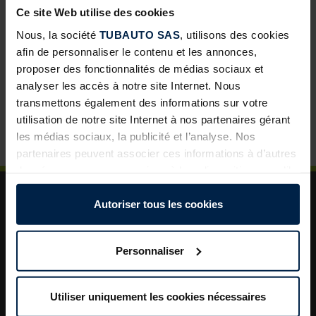
Abris de jardin avec toit lounge : une solution à forte
Ce site Web utilise des cookies
valeur ajoutée pour vos clients
Nous, la société
TUBAUTO SAS
, utilisons des cookies
Porte de garage sectionnelle : un incontournable pour
afin de personnaliser le contenu et les annonces,
développer vos ventes
proposer des fonctionnalités de médias sociaux et
La porte de garage : un levier de valorisation pour vos
analyser les accès à notre site Internet. Nous
projets clients
transmettons également des informations sur votre
utilisation de notre site Internet à nos partenaires gérant
Plus de sécurité dans le jardin : un aménagement
les médias sociaux, la publicité et l’analyse. Nos
astucieux pour plus d’ordre et de rangement
partenaires peuvent associer ces informations à d’autres
données que vous avez mises à leur disposition ou qu’ils
ont collectées dans le cadre de votre utilisation des
services.
Autoriser tous les cookies
Légalement, nous pouvons stocker des cookies sur votre
appareil s’ils sont absolument nécessaires au
Personnaliser
fonctionnement de ce site. Pour tous les autres types de
A propos de TUBAUTO
cookies, nous avons besoin de votre autorisation. Vous
Aide et assistance
pouvez modifier ou révoquer votre consentement à tout
Utiliser uniquement les cookies nécessaires
Documentations
moment dans l’explication concernant les cookies sur la
La société TUBAUTO