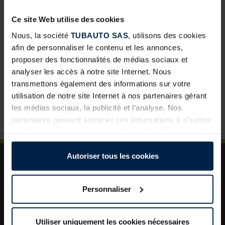
développement pour les négoces
Ce site Web utilise des cookies
Abris de jardin avec toit lounge : une solution à forte
valeur ajoutée pour vos clients
Nous, la société
TUBAUTO SAS
, utilisons des cookies
afin de personnaliser le contenu et les annonces,
Porte de garage sectionnelle : un incontournable pour
proposer des fonctionnalités de médias sociaux et
développer vos ventes
analyser les accès à notre site Internet. Nous
La porte de garage : un levier de valorisation pour vos
transmettons également des informations sur votre
projets clients
utilisation de notre site Internet à nos partenaires gérant
les médias sociaux, la publicité et l’analyse. Nos
Plus de sécurité dans le jardin : un aménagement
astucieux pour plus d’ordre et de rangement
partenaires peuvent associer ces informations à d’autres
données que vous avez mises à leur disposition ou qu’ils
ont collectées dans le cadre de votre utilisation des
services.
Autoriser tous les cookies
Légalement, nous pouvons stocker des cookies sur votre
appareil s’ils sont absolument nécessaires au
Personnaliser
fonctionnement de ce site. Pour tous les autres types de
cookies, nous avons besoin de votre autorisation. Vous
A propos de TUBAUTO
pouvez modifier ou révoquer votre consentement à tout
Utiliser uniquement les cookies nécessaires
Aide et assistance