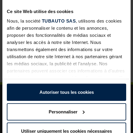
développement pour les négoces
Ce site Web utilise des cookies
Abris de jardin avec toit lounge : une solution à forte
valeur ajoutée pour vos clients
Nous, la société
TUBAUTO SAS
, utilisons des cookies
afin de personnaliser le contenu et les annonces,
Porte de garage sectionnelle : un incontournable pour
proposer des fonctionnalités de médias sociaux et
développer vos ventes
analyser les accès à notre site Internet. Nous
La porte de garage : un levier de valorisation pour vos
transmettons également des informations sur votre
projets clients
utilisation de notre site Internet à nos partenaires gérant
les médias sociaux, la publicité et l’analyse. Nos
Plus de sécurité dans le jardin : un aménagement
astucieux pour plus d’ordre et de rangement
partenaires peuvent associer ces informations à d’autres
données que vous avez mises à leur disposition ou qu’ils
ont collectées dans le cadre de votre utilisation des
services.
Autoriser tous les cookies
Légalement, nous pouvons stocker des cookies sur votre
appareil s’ils sont absolument nécessaires au
Personnaliser
fonctionnement de ce site. Pour tous les autres types de
cookies, nous avons besoin de votre autorisation. Vous
A propos de TUBAUTO
pouvez modifier ou révoquer votre consentement à tout
Utiliser uniquement les cookies nécessaires
Aide et assistance