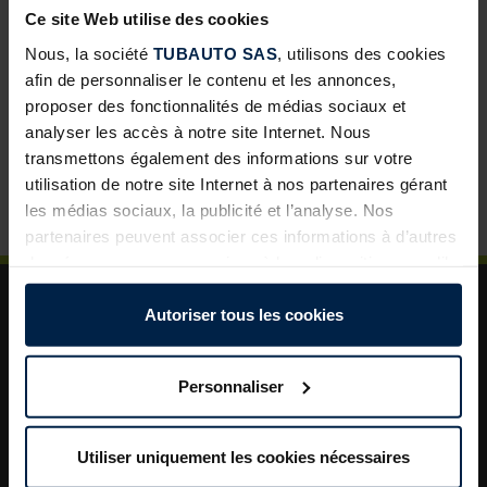
Abris de jardin avec toit lounge : une solution à forte
Ce site Web utilise des cookies
valeur ajoutée pour vos clients
Nous, la société
TUBAUTO SAS
, utilisons des cookies
Porte de garage sectionnelle : un incontournable pour
afin de personnaliser le contenu et les annonces,
développer vos ventes
proposer des fonctionnalités de médias sociaux et
La porte de garage : un levier de valorisation pour vos
analyser les accès à notre site Internet. Nous
projets clients
transmettons également des informations sur votre
utilisation de notre site Internet à nos partenaires gérant
Plus de sécurité dans le jardin : un aménagement
les médias sociaux, la publicité et l’analyse. Nos
astucieux pour plus d’ordre et de rangement
partenaires peuvent associer ces informations à d’autres
données que vous avez mises à leur disposition ou qu’ils
ont collectées dans le cadre de votre utilisation des
services.
Autoriser tous les cookies
Légalement, nous pouvons stocker des cookies sur votre
appareil s’ils sont absolument nécessaires au
Personnaliser
fonctionnement de ce site. Pour tous les autres types de
A propos de TUBAUTO
cookies, nous avons besoin de votre autorisation. Vous
Aide et assistance
pouvez modifier ou révoquer votre consentement à tout
Utiliser uniquement les cookies nécessaires
Documentations
moment dans l’explication concernant les cookies sur la
La société TUBAUTO