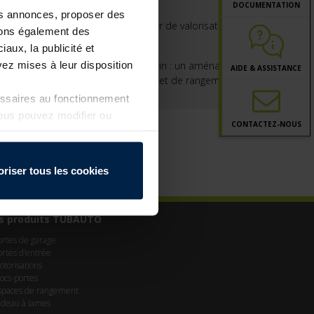
développer vos ventes
DOCUMENTATION
les annonces, proposer des
La porte de garage : un levier de valorisation pour vos
ttons également des
projets clients
iaux, la publicité et
ez mises à leur disposition
Plus de sécurité dans le jardin : un aménagement
AIDE & ASSISTANCE
astucieux pour plus d’ordre et de rangement
essaires au fonctionnement
Vous pouvez modifier ou
CONTACT
EZ-NOUS
a page
Politique de
oriser tous les cookies
s produits TUBAUTO
ortes de garage
ortes d’entrée
otorisations
locs-portes
spaces de rangement
ideau à lames