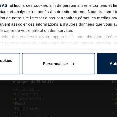
SAS
, utilisons des cookies afin de personnaliser le contenu et 
ciaux et analyser les accès à notre site Internet. Nous transme
tion de notre site Internet à nos partenaires gérant les médias soc
euvent associer ces informations à d’autres données que vous av
le cadre de votre utilisation des services.
cker des cookies sur votre appareil s’ils sont absolument néc
tres types de cookies, nous avons besoin de votre autorisation. 
à tout moment dans l’explication concernant les cookies sur l
Internet.
cookies
Personnaliser
Aut
A propos de TUBAUTO
Le
Aide et assistance
P
Documentations
P
La société TUBAUTO
M
Emploi
B
Mentions légales
E
CGV
R