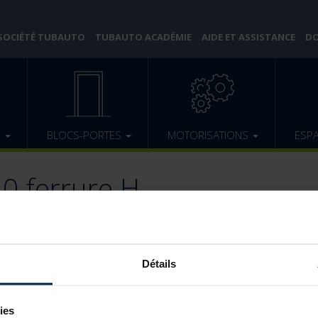
 SOCIÉTÉ TUBAUTO
TUBAUTO ACADÉMIE
AIDE ET ASSISTANCE
DO
E
BLOCS-PORTES
MOTORISATIONS
ESP
40 ferrure H
Détails
ies