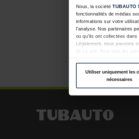
Nous, la société
TUBAUTO 
fonctionnalités de médias so
informations sur votre utilisa
l’analyse. Nos partenaires p
ou qu’ils ont collectées dans 
Légalement, nous pouvons sto
de ce site. Pour tous les au
révoquer votre consentement 
confidentialité
de notre site 
Utiliser uniquement les 
nécessaires