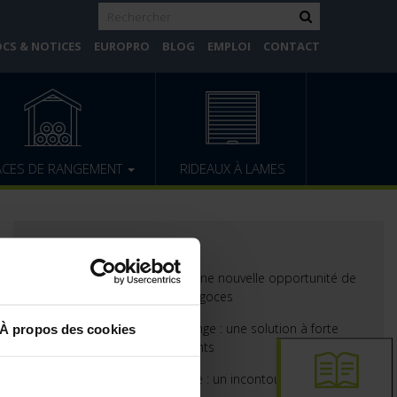
CS & NOTICES
EUROPRO
BLOG
EMPLOI
CONTACT
ACES DE RANGEMENT
RIDEAUX À LAMES
BLOG
Portes d’intérieur ProLine : une nouvelle opportunité de
développement pour les négoces
Abris de jardin avec toit lounge : une solution à forte
À propos des cookies
valeur ajoutée pour vos clients
Porte de garage sectionnelle : un incontournable pour