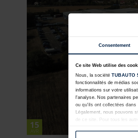
Consentement
Ce site Web utilise des cook
Nous, la société
TUBAUTO 
fonctionnalités de médias so
informations sur votre utilisa
l’analyse. Nos partenaires p
ou qu’ils ont collectées dans 
Légalement, nous pouvons sto
de ce site. Pour tous les au
15
révoquer votre consentement 
AVR
confidentialité
de notre site 