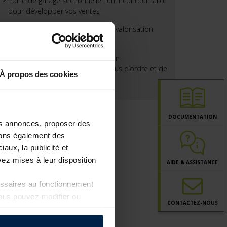
Porte de garage sectionnelle : un incontournable
pour développer vos ventes
La porte de garage : un levier de valorisation
pour vos projets clients
Plus de sécurité dans le jardin : un
aménagement astucieux pour plus d’ordre et de
À propos des cookies
rangement
DOCUMENTATION
les annonces, proposer des
ttons également des
iaux, la publicité et
ez mises à leur disposition
AIDE & ASSISTANCE
essaires au fonctionnement
Vous pouvez modifier ou
CONTACT
EZ-NOUS
a page
Politique de