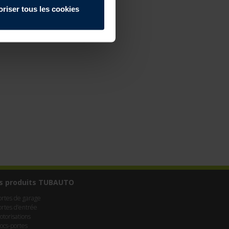
oriser tous les cookies
s produits TUBAUTO
ortes de garage
ortes d’entrée
otorisations
locs-portes