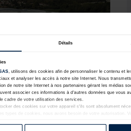
Détails
ies
SAS
, utilisons des cookies afin de personnaliser le contenu et 
ciaux et analyser les accès à notre site Internet. Nous transme
tion de notre site Internet à nos partenaires gérant les médias soc
euvent associer ces informations à d’autres données que vous av
le cadre de votre utilisation des services.
cker des cookies sur votre appareil s’ils sont absolument néc
tres types de cookies, nous avons besoin de votre autorisation. 
à tout moment dans l’explication concernant les cookies sur l
Internet.