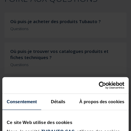
Où puis-je acheter des produits Tubauto ?
Questions
Où puis-je trouver vos catalogues produits et
fiches techniques ?
Questions
DOCUMENTATION ET FICHES
Consentement
Détails
À propos des cookies
TECHNIQUES
Ce site Web utilise des cookies