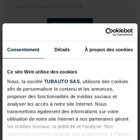
CAHIER TECHNIQUE BLOC-PORTE
EN SAVOIR PLUS
24
MAR
Consentement
Détails
À propos des cookies
CAHIER TECHNIQUE PORTE D’ENTRÉE
EN SAVOIR PLUS
Ce site Web utilise des cookies
24
Nous, la société
TUBAUTO SAS
, utilisons des cookies
MAR
afin de personnaliser le contenu et les annonces,
proposer des fonctionnalités de médias sociaux et
CAHIER TECHNIQUE PORTE DE GARAGE BATTANTE
analyser les accès à notre site Internet. Nous
DUOMATIC
transmettons également des informations sur votre
utilisation de notre site Internet à nos partenaires gérant
EN SAVOIR PLUS
les médias sociaux, la publicité et l’analyse. Nos
24
partenaires peuvent associer ces informations à d’autres